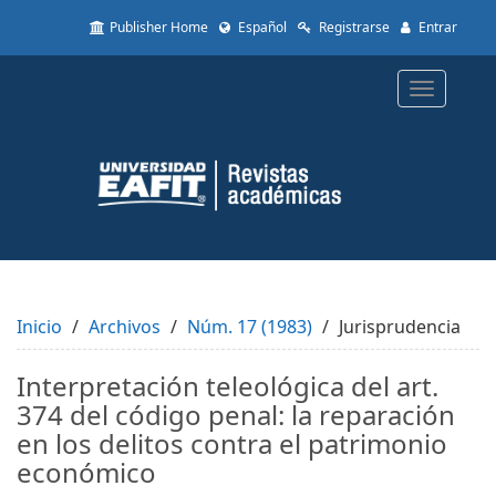
Quick
Publisher Home
Español
Registrarse
Entrar
jump
to
page
Toggle
content
navigatio
Main
Navigation
Main
Content
Sidebar
Inicio
Archivos
Núm. 17 (1983)
Jurisprudencia
Interpretación teleológica del art.
374 del código penal: la reparación
en los delitos contra el patrimonio
económico