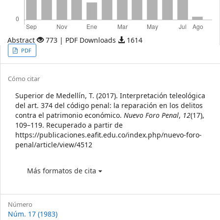
Abstract
773 | PDF Downloads
1614
Article
PDF
Sidebar
Article
Cómo citar
Details
Superior de Medellín, T. (2017). Interpretación teleológica
del art. 374 del código penal: la reparación en los delitos
contra el patrimonio económico.
Nuevo Foro Penal
,
12
(17),
109–119. Recuperado a partir de
https://publicaciones.eafit.edu.co/index.php/nuevo-foro-
penal/article/view/4512
Más formatos de cita
Número
Núm. 17 (1983)