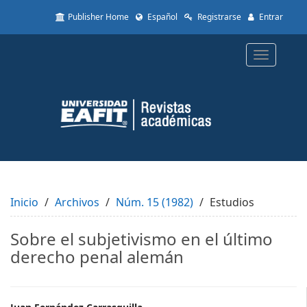
Quick
Publisher Home
Español
Registrarse
Entrar
jump
to
page
Toggle
content
navigatio
Main
Navigation
Main
Content
Sidebar
Inicio
Archivos
Núm. 15 (1982)
Estudios
Sobre el subjetivismo en el último
derecho penal alemán