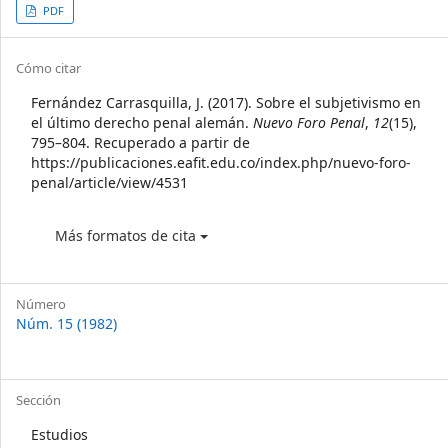
Article
PDF
Sidebar
Article
Cómo citar
Details
Fernández Carrasquilla, J. (2017). Sobre el subjetivismo en
el último derecho penal alemán.
Nuevo Foro Penal
,
12
(15),
795–804. Recuperado a partir de
https://publicaciones.eafit.edu.co/index.php/nuevo-foro-
penal/article/view/4531
Más formatos de cita
Número
Núm. 15 (1982)
Sección
Estudios