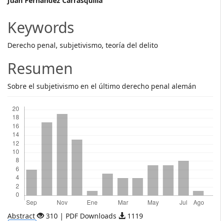
Main
Juan Fernández Carrasquilla
Article
Keywords
Content
Derecho penal, subjetivismo, teoría del delito
Resumen
Sobre el subjetivismo en el último derecho penal alemán
Descargas
Abstract
310 | PDF Downloads
1119