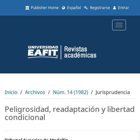
Quick
Publisher Home
Español
Registrarse
Entrar
jump
to
page
Toggle
content
navigatio
Main
Navigation
Main
Content
Sidebar
Inicio
Archivos
Núm. 14 (1982)
Jurisprudencia
Peligrosidad, readaptación y libertad
condicional