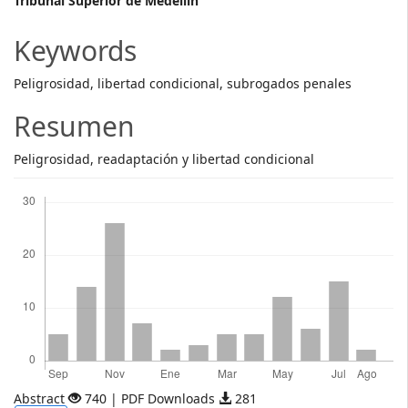
Main
Tribunal Superior de Medellín
Article
Keywords
Content
Peligrosidad, libertad condicional, subrogados penales
Resumen
Peligrosidad, readaptación y libertad condicional
Descargas
Abstract
740 | PDF Downloads
281