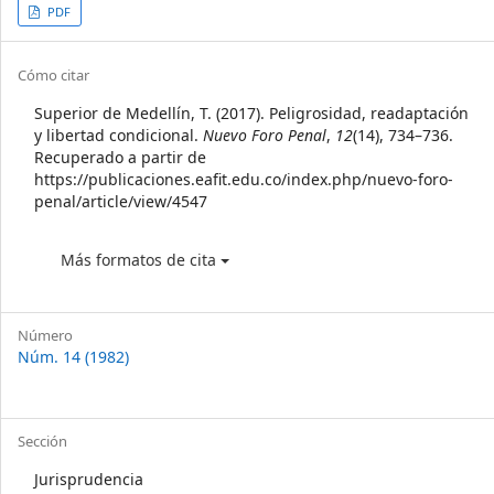
Article
PDF
Sidebar
Article
Cómo citar
Details
Superior de Medellín, T. (2017). Peligrosidad, readaptación
y libertad condicional.
Nuevo Foro Penal
,
12
(14), 734–736.
Recuperado a partir de
https://publicaciones.eafit.edu.co/index.php/nuevo-foro-
penal/article/view/4547
Más formatos de cita
Número
Núm. 14 (1982)
Sección
Jurisprudencia