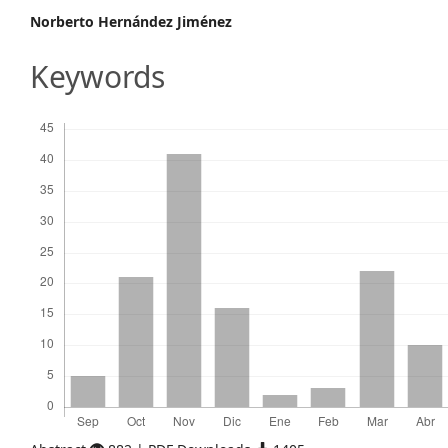
Main
Norberto Hernández Jiménez
Article
Keywords
Content
Descargas