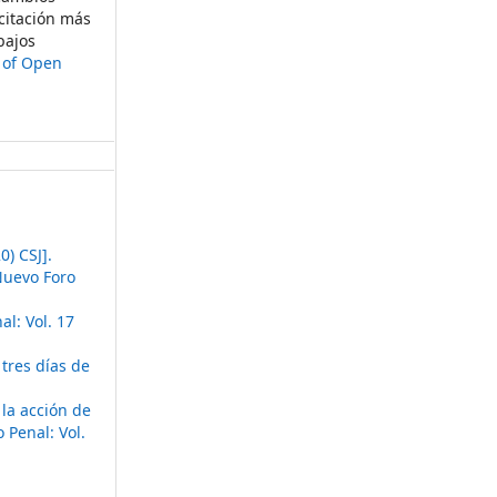
citación más
bajos
t of Open
) CSJ].
uevo Foro
l: Vol. 17
tres días de
la acción de
 Penal: Vol.