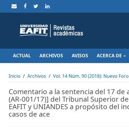
Quick
jump
to
page
content
Main
Navigation
Main
Content
Sidebar
ACTUAL
ARCHIVOS
AVISOS
ACERCA DE
Inicio
Archivos
Vol. 14 Núm. 90 (2018): Nuevo Foro
Comentario a la sentencia del 17 de
(AR-001/17)] del Tribunal Superior d
EAFIT y UNIANDES a propósito del in
casos de ace