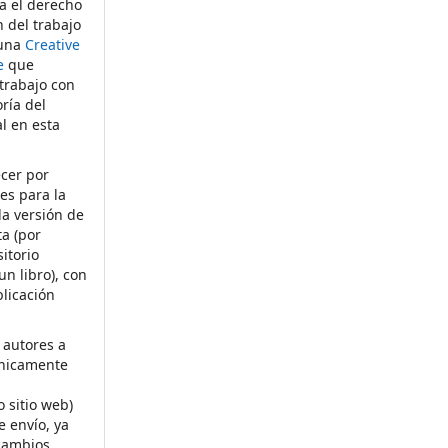
ta el derecho
n del trabajo
 una
Creative
e
que
 trabajo con
ría del
al en esta
ecer por
es para la
la versión de
ta (por
itorio
un libro), con
licación
 autores a
ónicamente
s
o sitio web)
e envío, ya
rcambios