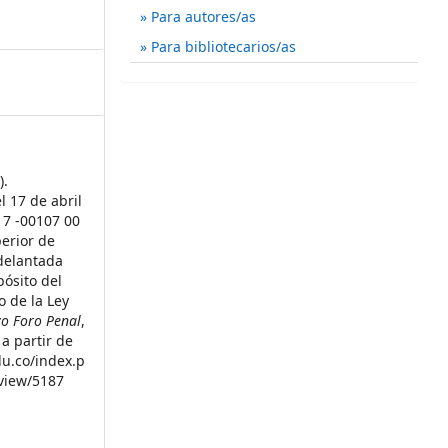
Para autores/as
Para bibliotecarios/as
).
l 17 de abril
17 -00107 00
perior de
adelantada
ósito del
o de la Ley
o Foro Penal
,
a partir de
du.co/index.p
/view/5187