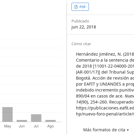
Article
PDF
Sidebar
Publicado
jun 22, 2018
Article
Cómo citar
Details
Hernández Jiménez, N. (2018
Comentario a la sentencia de
de 2018 [11001-22-04000-20
(AR-001/17)] del Tribunal Su
Bogotá. Acción de revisión 
por EAFIT y UNIANDES a prop
indebido incremento punitiv
890/04 en casos de ace.
Nuev
14
(90), 254–260. Recuperado 
https://publicaciones.eafit.e
hp/nuevo-foro-penal/article
Más formatos de cita