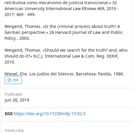
retributiva como mecanismo de justicia transicional.» 32
American University International Law REview 469, 2016 -
2017: 469 - 499.
Weigend, Thomas. «Is the criminal process about truth? A
German perspective.» 26 Harvard Journal of Law and Public
Policy , 2003.
Weigend, Thomas. «Should we search for the truth? and, who
should do it?» N.C.J. International Law & Com. Reg. XXXVI,
2010.
Wiesel, Elie. Los Judíos del Silencio. Barcelona: Paidós, 1986.
Article
PDF
Sidebar
Publicado
jun 28, 2019
DOI
https://doi.org/10.17230/nfp.15.92.3
Article
Cómo citar