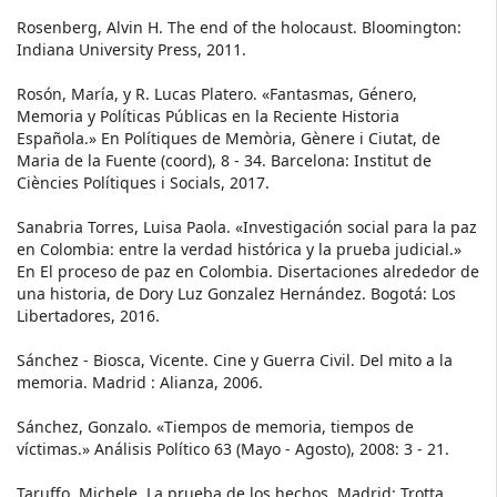
Rosenberg, Alvin H. The end of the holocaust. Bloomington:
Indiana University Press, 2011.
Rosón, María, y R. Lucas Platero. «Fantasmas, Género,
Memoria y Políticas Públicas en la Reciente Historia
Española.» En Polítiques de Memòria, Gènere i Ciutat, de
Maria de la Fuente (coord), 8 - 34. Barcelona: Institut de
Ciències Polítiques i Socials, 2017.
Sanabria Torres, Luisa Paola. «Investigación social para la paz
en Colombia: entre la verdad histórica y la prueba judicial.»
En El proceso de paz en Colombia. Disertaciones alrededor de
una historia, de Dory Luz Gonzalez Hernández. Bogotá: Los
Libertadores, 2016.
Sánchez - Biosca, Vicente. Cine y Guerra Civil. Del mito a la
memoria. Madrid : Alianza, 2006.
Sánchez, Gonzalo. «Tiempos de memoria, tiempos de
víctimas.» Análisis Político 63 (Mayo - Agosto), 2008: 3 - 21.
Taruffo, Michele. La prueba de los hechos. Madrid: Trotta,