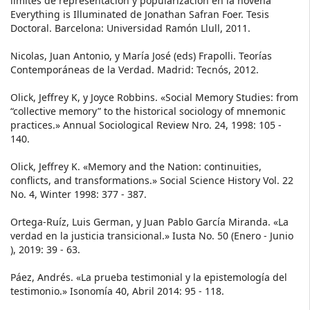
límites de representaciòn y popularización en la novena
Everything is Illuminated de Jonathan Safran Foer. Tesis
Doctoral. Barcelona: Universidad Ramón Llull, 2011.
Nicolas, Juan Antonio, y María José (eds) Frapolli. Teorías
Contemporáneas de la Verdad. Madrid: Tecnós, 2012.
Olick, Jeffrey K, y Joyce Robbins. «Social Memory Studies: from
“collective memory” to the historical sociology of mnemonic
practices.» Annual Sociological Review Nro. 24, 1998: 105 -
140.
Olick, Jeffrey K. «Memory and the Nation: continuities,
conflicts, and transformations.» Social Science History Vol. 22
No. 4, Winter 1998: 377 - 387.
Ortega-Ruíz, Luis German, y Juan Pablo García Miranda. «La
verdad en la justicia transicional.» Iusta No. 50 (Enero - Junio
), 2019: 39 - 63.
Páez, Andrés. «La prueba testimonial y la epistemología del
testimonio.» Isonomía 40, Abril 2014: 95 - 118.