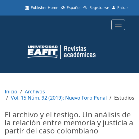
Quick
Publisher Home
Español
Registrarse
Entrar
jump
to
page
Toggle
content
navigatio
Main
Navigation
Main
Content
Sidebar
Inicio
Archivos
Vol. 15 Núm. 92 (2019): Nuevo Foro Penal
Estudios
El archivo y el testigo. Un análisis de
la relación entre memoria y justicia a
partir del caso colombiano