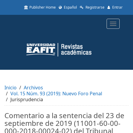
Quick
Publisher Home
Español
Registrarse
Entrar
jump
to
page
Toggle
content
navigatio
Main
Navigation
Main
Content
Sidebar
Inicio
Archivos
Vol. 15 Núm. 93 (2019): Nuevo Foro Penal
Jurisprudencia
Comentario a la sentencia del 23 de
septiembre de 2019 (11001-60-00-
000-2018-00024-02) del Tribunal