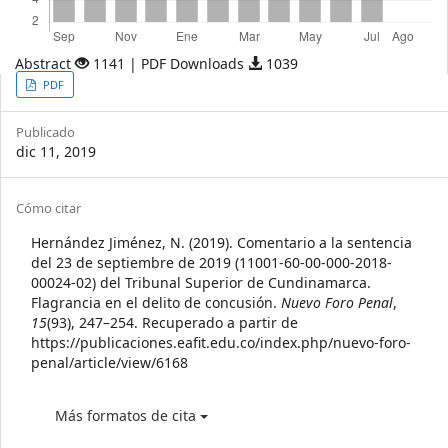
Abstract
1141 | PDF Downloads
1039
Article
PDF
Sidebar
Publicado
dic 11, 2019
Article
Cómo citar
Details
Hernández Jiménez, N. (2019). Comentario a la sentencia
del 23 de septiembre de 2019 (11001-60-00-000-2018-
00024-02) del Tribunal Superior de Cundinamarca.
Flagrancia en el delito de concusión.
Nuevo Foro Penal
,
15
(93), 247–254. Recuperado a partir de
https://publicaciones.eafit.edu.co/index.php/nuevo-foro-
penal/article/view/6168
Más formatos de cita