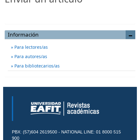
Enviar un artículo
Información
Para lectores/as
Para autores/as
Para bibliotecarios/as
PBX: (57)604 2619500 - NATIONAL LINE: 01 8000 515
900