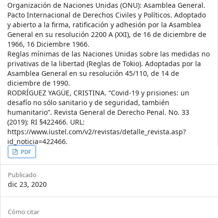
Organización de Naciones Unidas (ONU): Asamblea General.
Pacto Internacional de Derechos Civiles y Políticos. Adoptado
y abierto a la firma, ratificación y adhesión por la Asamblea
General en su resolución 2200 A (XXI), de 16 de diciembre de
1966, 16 Diciembre 1966.
Reglas mínimas de las Naciones Unidas sobre las medidas no
privativas de la libertad (Reglas de Tokio). Adoptadas por la
Asamblea General en su resolución 45/110, de 14 de
diciembre de 1990.
RODRÍGUEZ YAGÜE, CRISTINA. “Covid-19 y prisiones: un
desafío no sólo sanitario y de seguridad, también
humanitario”. Revista General de Derecho Penal. No. 33
(2019): RI §422466. URL:
https://www.iustel.com/v2/revistas/detalle_revista.asp?
id_noticia=422466.
Article
PDF
Sidebar
Publicado
dic 23, 2020
Article
Cómo citar