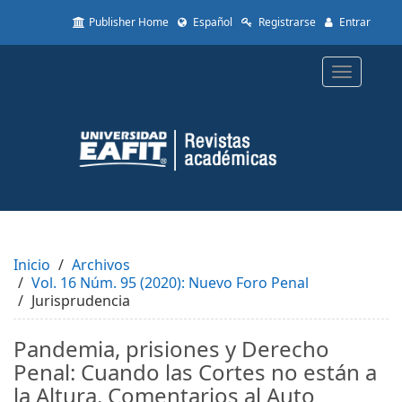
Quick
Publisher Home
Español
Registrarse
Entrar
jump
to
page
Toggle
content
navigatio
Main
Navigation
Main
Content
Sidebar
Inicio
Archivos
Vol. 16 Núm. 95 (2020): Nuevo Foro Penal
Jurisprudencia
Pandemia, prisiones y Derecho
Penal: Cuando las Cortes no están a
la Altura. Comentarios al Auto