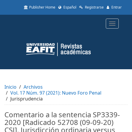
Quick
Publisher Home
Español
Registrarse
Entrar
jump
to
page
Toggle
content
navigatio
Main
Navigation
Main
Content
Sidebar
Inicio
Archivos
Vol. 17 Núm. 97 (2021): Nuevo Foro Penal
Jurisprudencia
Comentario a la sentencia SP3339-
2020 [Radicado 52708 (09-09-20)
CSJ]. Jurisdicción ordinaria versus