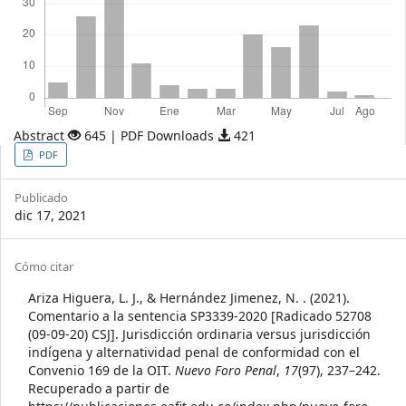
Abstract
645 | PDF Downloads
421
Article
PDF
Sidebar
Publicado
dic 17, 2021
Article
Cómo citar
Details
Ariza Higuera, L. J., & Hernández Jimenez, N. . (2021).
Comentario a la sentencia SP3339-2020 [Radicado 52708
(09-09-20) CSJ]. Jurisdicción ordinaria versus jurisdicción
indígena y alternatividad penal de conformidad con el
Convenio 169 de la OIT.
Nuevo Foro Penal
,
17
(97), 237–242.
Recuperado a partir de