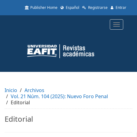
Quick
Publisher Home
Español
Registrarse
Entrar
jump
to
page
Toggle
content
navigatio
Main
Navigation
Main
Content
Sidebar
Inicio
Archivos
Vol. 21 Núm. 104 (2025): Nuevo Foro Penal
Editorial
Editorial