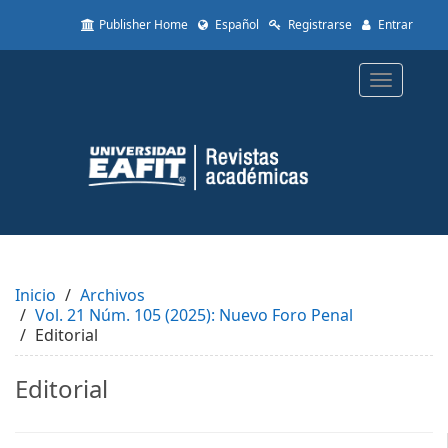
Quick
Publisher Home
Español
Registrarse
Entrar
jump
to
page
Toggle
content
navigatio
Main
Navigation
Main
Content
Sidebar
Inicio
Archivos
Vol. 21 Núm. 105 (2025): Nuevo Foro Penal
Editorial
Editorial