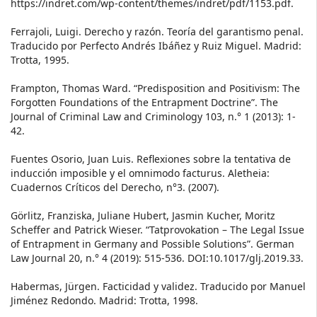
https://indret.com/wp-content/themes/indret/pdf/1153.pdf.
Ferrajoli, Luigi. Derecho y razón. Teoría del garantismo penal.
Traducido por Perfecto Andrés Ibáñez y Ruiz Miguel. Madrid:
Trotta, 1995.
Frampton, Thomas Ward. “Predisposition and Positivism: The
Forgotten Foundations of the Entrapment Doctrine”. The
Journal of Criminal Law and Criminology 103, n.° 1 (2013): 1-
42.
Fuentes Osorio, Juan Luis. Reflexiones sobre la tentativa de
inducción imposible y el omnimodo facturus. Aletheia:
Cuadernos Críticos del Derecho, n°3. (2007).
Görlitz, Franziska, Juliane Hubert, Jasmin Kucher, Moritz
Scheffer and Patrick Wieser. “Tatprovokation – The Legal Issue
of Entrapment in Germany and Possible Solutions”. German
Law Journal 20, n.° 4 (2019): 515-536. DOI:10.1017/glj.2019.33.
Habermas, Jürgen. Facticidad y validez. Traducido por Manuel
Jiménez Redondo. Madrid: Trotta, 1998.