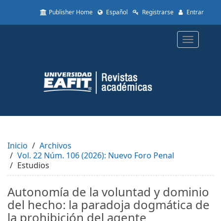
Quick
Publisher Home
Español
Registrarse
Entrar
jump
to
page
Toggle
content
navigatio
Main
Navigation
Main
Content
Sidebar
Inicio
Archivos
Vol. 22 Núm. 106 (2026): Nuevo Foro Penal
Estudios
Autonomía de la voluntad y dominio
del hecho: la paradoja dogmática de
la prohibición del agente