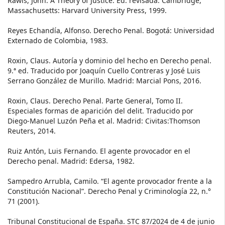
Rawls, John. A Theory of Justice. Ed. revisada. Cambridge,
Massachusetts: Harvard University Press, 1999.
Reyes Echandía, Alfonso. Derecho Penal. Bogotá: Universidad
Externado de Colombia, 1983.
Roxin, Claus. Autoría y dominio del hecho en Derecho penal.
9.ª ed. Traducido por Joaquín Cuello Contreras y José Luis
Serrano González de Murillo. Madrid: Marcial Pons, 2016.
Roxin, Claus. Derecho Penal. Parte General, Tomo II.
Especiales formas de aparición del delit. Traducido por
Diego-Manuel Luzón Peña et al. Madrid: Civitas:Thomson
Reuters, 2014.
Ruiz Antón, Luis Fernando. El agente provocador en el
Derecho penal. Madrid: Edersa, 1982.
Sampedro Arrubla, Camilo. “El agente provocador frente a la
Constitución Nacional”. Derecho Penal y Criminología 22, n.°
71 (2001).
Tribunal Constitucional de España. STC 87/2024 de 4 de junio