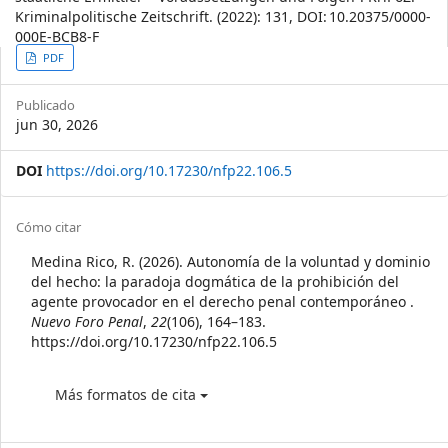
Kriminalpolitische Zeitschrift. (2022): 131, DOI: 10.20375/0000-
000E-BCB8-F
Article
PDF
Sidebar
Publicado
jun 30, 2026
DOI
https://doi.org/10.17230/nfp22.106.5
Article
Cómo citar
Details
Medina Rico, R. (2026). Autonomía de la voluntad y dominio
del hecho: la paradoja dogmática de la prohibición del
agente provocador en el derecho penal contemporáneo .
Nuevo Foro Penal
,
22
(106), 164–183.
https://doi.org/10.17230/nfp22.106.5
Más formatos de cita