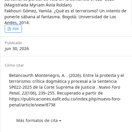
(Magistrada Myriam Ávila Roldan).
Fakhouri Gómez, Yamila. ¿Qué es el terrorismo? Un intento de
ponerle sábana al fantasma. Bogotá: Universidad de Los
Andes, 2014.
Article
PDF
Sidebar
Publicado
jun 30, 2026
Article
Cómo citar
Details
Betancourth Montenegro, A. . (2026). Entre la protesta y el
terrorismo: crítica dogmática y procesal a la Sentencia
SP022-2025 de la Corte Suprema de Justicia .
Nuevo Foro
Penal
,
22
(106), 239–255. Recuperado a partir de
https://publicaciones.eafit.edu.co/index.php/nuevo-foro-
penal/article/view/8738
Más formatos de cita