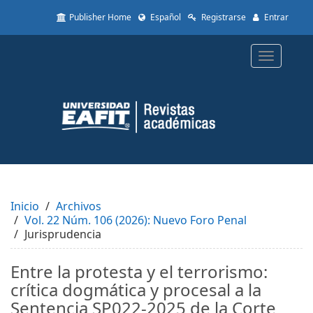
Quick
Publisher Home
Español
Registrarse
Entrar
jump
to
page
Toggle
content
navigatio
Main
Navigation
Main
Content
Sidebar
Inicio
Archivos
Vol. 22 Núm. 106 (2026): Nuevo Foro Penal
Jurisprudencia
Entre la protesta y el terrorismo:
crítica dogmática y procesal a la
Sentencia SP022-2025 de la Corte