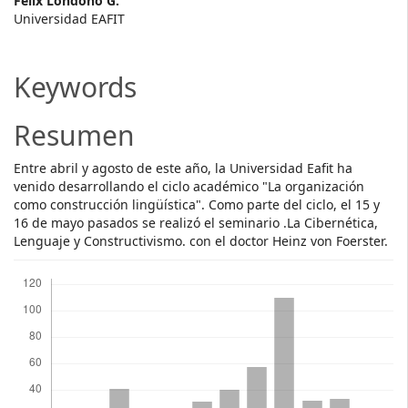
Main
Félix Londoño G.
Universidad EAFIT
Article
Content
Keywords
Resumen
Entre abril y agosto de este año, la Universidad Eafit ha
venido desarrollando el ciclo académico "La organización
como construcción lingüística". Como parte del ciclo, el 15 y
16 de mayo pasados se realizó el seminario .La Cibernética,
Lenguaje y Constructivismo. con el doctor Heinz von Foerster.
Descargas