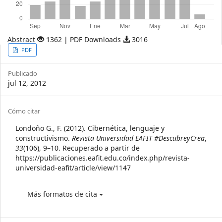
Abstract
1362 | PDF Downloads
3016
Article
PDF
Sidebar
Publicado
jul 12, 2012
Article
Cómo citar
Details
Londoño G., F. (2012). Cibernética, lenguaje y
constructivismo.
Revista Universidad EAFIT #DescubreyCrea
,
33
(106), 9–10. Recuperado a partir de
https://publicaciones.eafit.edu.co/index.php/revista-
universidad-eafit/article/view/1147
Más formatos de cita