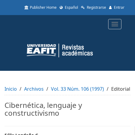
Quick
Publisher Home
Español
Registrarse
Entrar
jump
to
page
Toggle
content
navigatio
Main
Navigation
Main
Content
Sidebar
Inicio
Archivos
Vol. 33 Núm. 106 (1997)
Editorial
Cibernética, lenguaje y
constructivismo