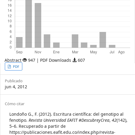
Abstract
947 | PDF Downloads
607
Article
PDF
Sidebar
Publicado
jun 4, 2012
Article
Cómo citar
Details
Londoño G., F. (2012). Escritura científica: del genotipo al
fenotipo.
Revista Universidad EAFIT #DescubreyCrea
,
42
(142),
5–6. Recuperado a partir de
https://publicaciones.eafit.edu.co/index.php/revista-