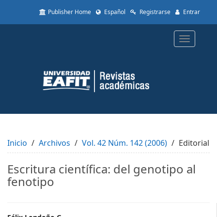
Quick
Publisher Home
Español
Registrarse
Entrar
jump
to
page
Toggle
content
navigatio
Main
Navigation
Main
Content
Sidebar
Inicio
Archivos
Vol. 42 Núm. 142 (2006)
Editorial
Escritura científica: del genotipo al
fenotipo