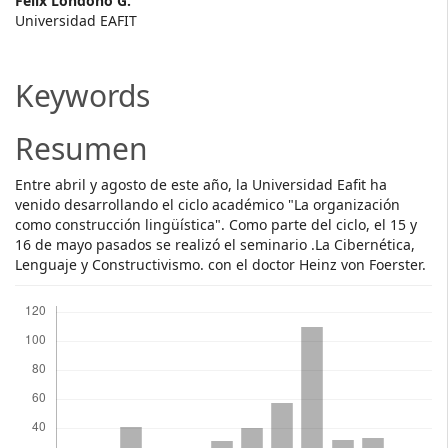
Main
Félix Londoño G.
Universidad EAFIT
Article
Content
Keywords
Resumen
Entre abril y agosto de este año, la Universidad Eafit ha
venido desarrollando el ciclo académico "La organización
como construcción lingüística". Como parte del ciclo, el 15 y
16 de mayo pasados se realizó el seminario .La Cibernética,
Lenguaje y Constructivismo. con el doctor Heinz von Foerster.
Descargas