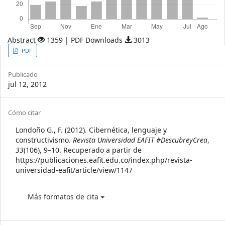
Abstract
1359 | PDF Downloads
3013
Article
PDF
Sidebar
Publicado
jul 12, 2012
Article
Cómo citar
Details
Londoño G., F. (2012). Cibernética, lenguaje y
constructivismo.
Revista Universidad EAFIT #DescubreyCrea
,
33
(106), 9–10. Recuperado a partir de
https://publicaciones.eafit.edu.co/index.php/revista-
universidad-eafit/article/view/1147
Más formatos de cita