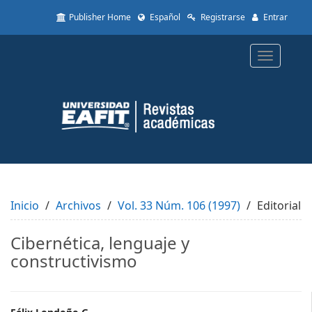
Quick
Publisher Home
Español
Registrarse
Entrar
jump
to
page
Toggle
content
navigatio
Main
Navigation
Main
Content
Sidebar
Inicio
Archivos
Vol. 33 Núm. 106 (1997)
Editorial
Cibernética, lenguaje y
constructivismo