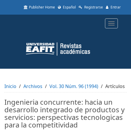
Quick
Publisher Home
Español
Registrarse
Entrar
jump
to
page
Toggle
content
navigatio
Main
Navigation
Main
Content
Sidebar
Inicio
Archivos
Vol. 30 Núm. 96 (1994)
Artículos
Ingenieria concurrente: hacia un
desarrollo integrado de productos y
servicios: perspectivas tecnologicas
para la competitividad