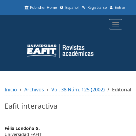
Quick
Publisher Home
Español
Registrarse
Entrar
jump
to
page
Toggle
content
navigatio
Main
Navigation
Main
Content
Sidebar
Inicio
Archivos
Vol. 38 Núm. 125 (2002)
Editorial
Eafit interactiva
Main
Félix Londoño G.
Universidad EAFIT