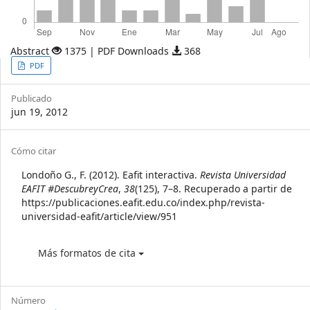
Abstract
1375 | PDF Downloads
368
Article
PDF
Sidebar
Publicado
jun 19, 2012
Article
Cómo citar
Details
Londoño G., F. (2012). Eafit interactiva.
Revista Universidad
EAFIT #DescubreyCrea
,
38
(125), 7–8. Recuperado a partir de
https://publicaciones.eafit.edu.co/index.php/revista-
universidad-eafit/article/view/951
Más formatos de cita
Número