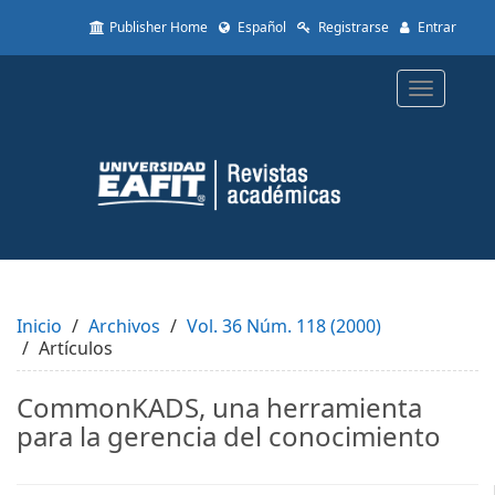
Quick
Publisher Home
Español
Registrarse
Entrar
jump
to
page
Toggle
content
navigatio
Main
Navigation
Main
Content
Sidebar
Inicio
Archivos
Vol. 36 Núm. 118 (2000)
Artículos
CommonKADS, una herramienta
para la gerencia del conocimiento