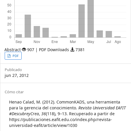
Abstract
907 | PDF Downloads
7381
Article
PDF
Sidebar
Publicado
jun 27, 2012
Article
Cómo citar
Details
Henao Calad, M. (2012). CommonKADS, una herramienta
para la gerencia del conocimiento.
Revista Universidad EAFIT
#DescubreyCrea
,
36
(118), 9–13. Recuperado a partir de
https://publicaciones.eafit.edu.co/index.php/revista-
universidad-eafit/article/view/1030