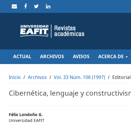
Quick
jump
to
page
content
Main
Navigation
Main
Content
Sidebar
ACTUAL
ARCHIVOS
AVISOS
ACERCA DE
Inicio
Archivos
Vol. 33 Núm. 106 (1997)
Editorial
Cibernética, lenguaje y constructivi
Main
Félix Londoño G.
Universidad EAFIT
Article