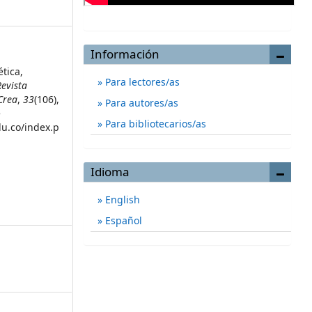
Información
ética,
Para lectores/as
Revista
Crea
,
33
(106),
Para autores/as
e
Para bibliotecarios/as
du.co/index.p
Idioma
English
Español