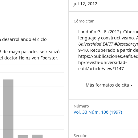
jul 12, 2012
Article
Cómo citar
Details
Londoño G., F. (2012). Cibern
lenguaje y constructivismo.
o desarrollando el ciclo
Universidad EAFIT #Descubrey
9–10. Recuperado a partir d
16 de mayo pasados se realizó
https://publicaciones.eafit.e
el doctor Heinz von Foerster.
hp/revista-universidad-
eafit/article/view/1147
Más formatos de cita
Número
Vol. 33 Núm. 106 (1997)
Sección