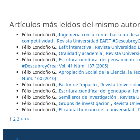
Artículos más leídos del mismo autor
Félix Londoño G.,
Ingenieria concurrente: hacia un desar
competitividad
,
Revista Universidad EAFIT #DescubreyCr
Félix Londoño G.,
Eafit interactiva
,
Revista Universidad 
Félix Londoño G.,
Oralidad y academia
,
Revista Univers
Félix Londoño G.,
Escritura científica: del pensamiento c
#DescubreyCrea: Vol. 41 Núm. 137 (2005)
Félix Londoño G.,
Apropiación Social de la Ciencia, la Te
Núm. 160 (2010)
Félix Londoño G.,
Factor de Impacto
,
Revista Universida
Félix Londoño G.,
Escritura científica: del genotipo al fe
Félix Londoño G.,
Semilleros de investigación
,
Revista U
Félix Londoño G.,
Grupos de investigación
,
Revista Univ
Félix Londoño G.,
El capital humano de la universidad
,
1
2
3
>
>>