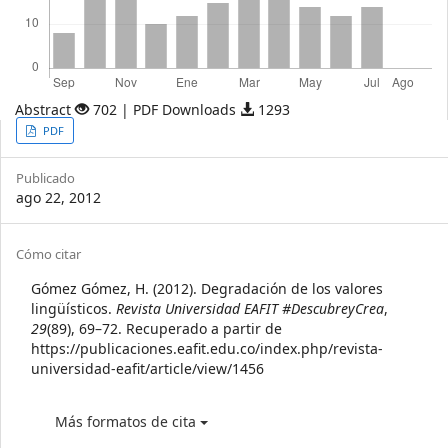
Abstract
702 | PDF Downloads
1293
Article
PDF
Sidebar
Publicado
ago 22, 2012
Article
Cómo citar
Details
Gómez Gómez, H. (2012). Degradación de los valores
lingüísticos.
Revista Universidad EAFIT #DescubreyCrea
,
29
(89), 69–72. Recuperado a partir de
https://publicaciones.eafit.edu.co/index.php/revista-
universidad-eafit/article/view/1456
Más formatos de cita