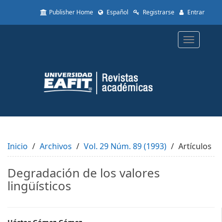
Quick
Publisher Home
Español
Registrarse
Entrar
jump
to
page
Toggle
content
navigatio
Main
Navigation
Main
Content
Sidebar
Inicio
Archivos
Vol. 29 Núm. 89 (1993)
Artículos
Degradación de los valores
lingüísticos