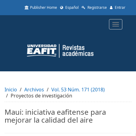
Quick
Publisher Home
Español
Registrarse
Entrar
jump
to
page
Toggle
content
navigatio
Main
Navigation
Main
Content
Sidebar
Inicio
Archivos
Vol. 53 Núm. 171 (2018)
Proyectos de investigación
Maui: iniciativa eafitense para
mejorar la calidad del aire