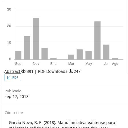
Descargas
Abstract
391 | PDF Downloads
247
Article
PDF
Sidebar
Publicado
sep 17, 2018
Article
Cómo citar
Details
García Nova, B. E. (2018). Maui: iniciativa eafitense para