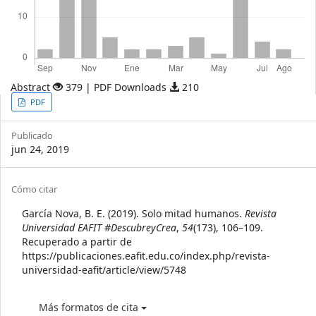
Abstract
379 | PDF Downloads
210
Article
PDF
Sidebar
Publicado
jun 24, 2019
Article
Cómo citar
Details
García Nova, B. E. (2019). Solo mitad humanos.
Revista
Universidad EAFIT #DescubreyCrea
,
54
(173), 106–109.
Recuperado a partir de
https://publicaciones.eafit.edu.co/index.php/revista-
universidad-eafit/article/view/5748
Más formatos de cita