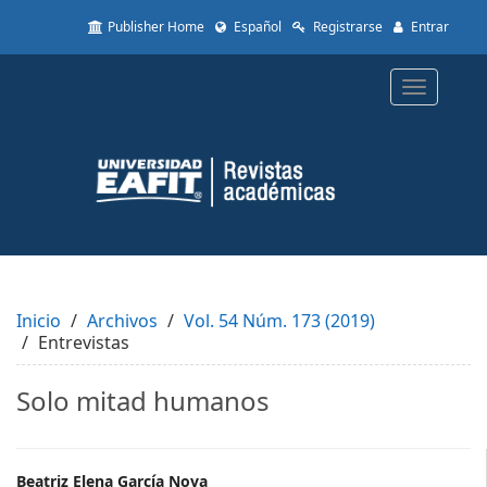
Quick
Publisher Home
Español
Registrarse
Entrar
jump
to
page
Toggle
content
navigatio
Main
Navigation
Main
Content
Sidebar
Inicio
Archivos
Vol. 54 Núm. 173 (2019)
Entrevistas
Solo mitad humanos
Beatriz Elena García Nova