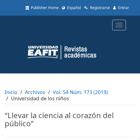
Quick
Publisher Home
Español
Registrarse
Entrar
jump
to
page
Toggle
content
navigatio
Main
Navigation
Main
Content
Sidebar
Inicio
Archivos
Vol. 54 Núm. 173 (2019)
Universidad de los niños
“Llevar la ciencia al corazón del
público”