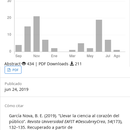
Abstract
434 | PDF Downloads
211
Article
PDF
Sidebar
Publicado
jun 24, 2019
Article
Cómo citar
Details
García Nova, B. E. (2019). “Llevar la ciencia al corazón del
público”.
Revista Universidad EAFIT #DescubreyCrea
,
54
(173),
132–135. Recuperado a partir de