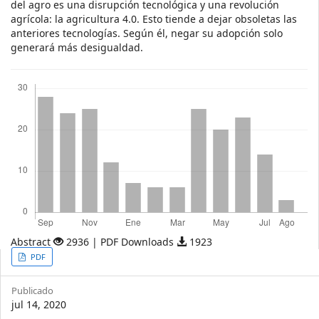
del agro es una disrupción tecnológica y una revolución
agrícola: la agricultura 4.0. Esto tiende a dejar obsoletas las
anteriores tecnologías. Según él, negar su adopción solo
generará más desigualdad.
Descargas
Abstract
2936 | PDF Downloads
1923
Article
PDF
Sidebar
Publicado
jul 14, 2020