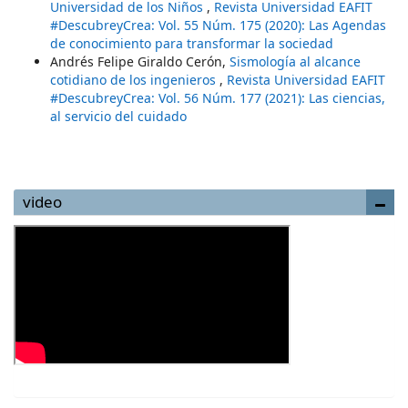
Universidad de los Niños
,
Revista Universidad EAFIT
#DescubreyCrea: Vol. 55 Núm. 175 (2020): Las Agendas
de conocimiento para transformar la sociedad
Andrés Felipe Giraldo Cerón,
Sismología al alcance
cotidiano de los ingenieros
,
Revista Universidad EAFIT
#DescubreyCrea: Vol. 56 Núm. 177 (2021): Las ciencias,
al servicio del cuidado
video