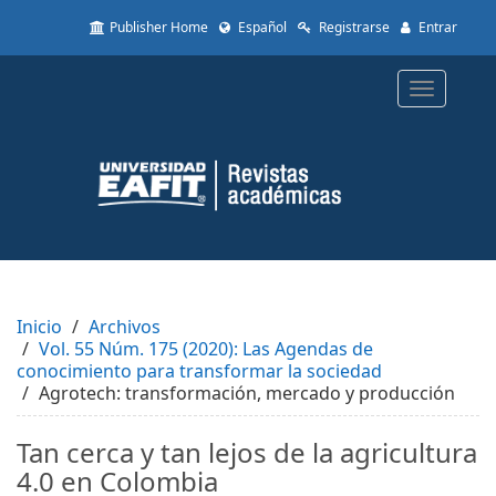
Quick
Publisher Home
Español
Registrarse
Entrar
jump
to
page
Toggle
content
navigatio
Main
Navigation
Main
Content
Sidebar
Inicio
Archivos
Vol. 55 Núm. 175 (2020): Las Agendas de
conocimiento para transformar la sociedad
Agrotech: transformación, mercado y producción
Tan cerca y tan lejos de la agricultura
4.0 en Colombia