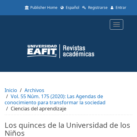
Quick
Publisher Home
Español
Registrarse
Entrar
jump
to
page
Toggle
content
navigatio
Main
Navigation
Main
Content
Sidebar
Inicio
Archivos
Vol. 55 Núm. 175 (2020): Las Agendas de
conocimiento para transformar la sociedad
Ciencias del aprendizaje
Los quinces de la Universidad de los
Niños