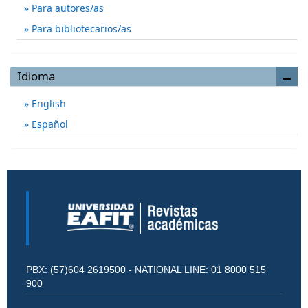
Para autores/as
Para bibliotecarios/as
Idioma
English
Español
PBX: (57)604 2619500 - NATIONAL LINE: 01 8000 515
900