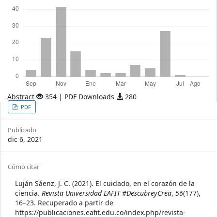
Abstract
354 | PDF Downloads
280
Article
PDF
Sidebar
Publicado
dic 6, 2021
Article
Cómo citar
Details
Luján Sáenz, J. C. (2021). El cuidado, en el corazón de la
ciencia.
Revista Universidad EAFIT #DescubreyCrea
,
56
(177),
16–23. Recuperado a partir de
https://publicaciones.eafit.edu.co/index.php/revista-