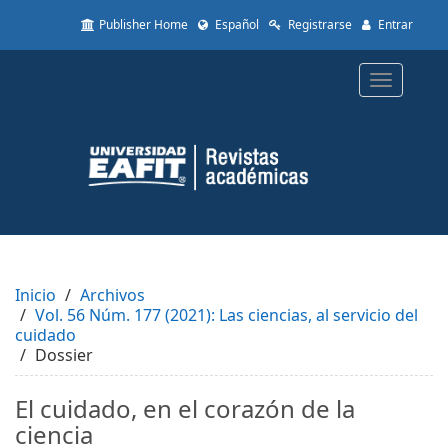
Quick
Publisher Home
Español
Registrarse
Entrar
jump
to
page
Toggle
content
navigatio
Main
Navigation
Main
Content
Sidebar
Inicio
Archivos
Vol. 56 Núm. 177 (2021): Las ciencias, al servicio del
cuidado
Dossier
El cuidado, en el corazón de la
ciencia