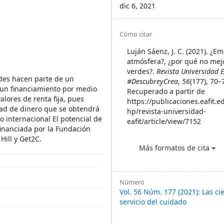
dic 6, 2021
Article
Cómo citar
Details
Luján Sáenz, J. C. (2021). ¿Em
atmósfera?, ¿por qué no mej
verdes?.
Revista Universidad 
rdes hacen parte de un
#DescubreyCrea
,
56
(177), 70–
 un financiamiento por medio
Recuperado a partir de
lores de renta fija, pues
https://publicaciones.eafit.e
dad de dinero que se obtendrá
hp/revista-universidad-
io internacional El potencial de
eafit/article/view/7152
financiada por la Fundación
Hill y Get2C.
Más formatos de cita
Número
Vol. 56 Núm. 177 (2021): Las cie
servicio del cuidado