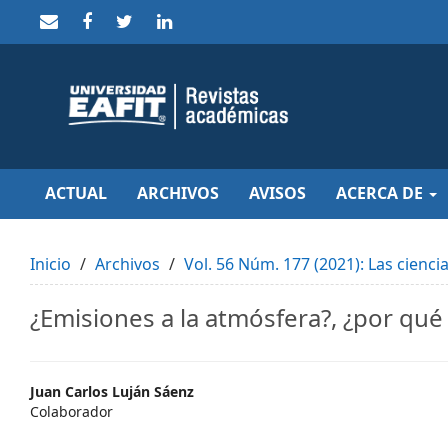
Quick
jump
to
page
content
Main
Navigation
Main
Content
Sidebar
ACTUAL
ARCHIVOS
AVISOS
ACERCA DE
Inicio
Archivos
Vol. 56 Núm. 177 (2021): Las ciencia
¿Emisiones a la atmósfera?, ¿por qu
Main
Juan Carlos Luján Sáenz
Colaborador
Article