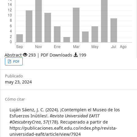
Abstract
293 | PDF Downloads
199
Article
PDF
Sidebar
Publicado
may 23, 2024
Article
Cómo citar
Details
Luján Sáenz, J. C. (2024). ¡Contemplen el Museo de los
Esfuerzos Inútiles!.
Revista Universidad EAFIT
#DescubreyCrea
,
57
(178). Recuperado a partir de
https://publicaciones.eafit.edu.co/index.php/revista-
universidad-eafit/article/view/7924