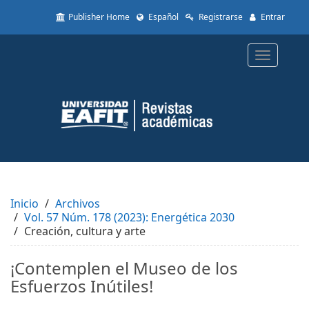
Quick
Publisher Home
Español
Registrarse
Entrar
jump
to
page
Toggle
content
navigatio
Main
Navigation
Main
Content
Sidebar
Inicio
Archivos
Vol. 57 Núm. 178 (2023): Energética 2030
Creación, cultura y arte
¡Contemplen el Museo de los
Esfuerzos Inútiles!