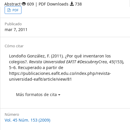
Abstract
609 | PDF Downloads
738
Article
PDF
Sidebar
Publicado
mar 7, 2011
Article
Cómo citar
Details
Londoño González, F. (2011). ¿Por qué inventaron los
colegios?.
Revista Universidad EAFIT #DescubreyCrea
,
45
(153),
5–6. Recuperado a partir de
https://publicaciones.eafit.edu.co/index.php/revista-
universidad-eafit/article/view/81
Más formatos de cita
Número
Vol. 45 Núm. 153 (2009)