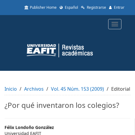
Quick
Publisher Home
Español
Registrarse
Entrar
jump
to
page
Toggle
content
navigatio
Main
Navigation
Main
Content
Sidebar
Inicio
Archivos
Vol. 45 Núm. 153 (2009)
Editorial
¿Por qué inventaron los colegios?
Main
Félix Londoño González
Universidad EAFIT