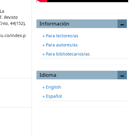
 La
T.
Revista
Información
Crea
,
44
(152),
du.co/index.p
Para lectores/as
Para autores/as
Para bibliotecarios/as
Idioma
English
Español