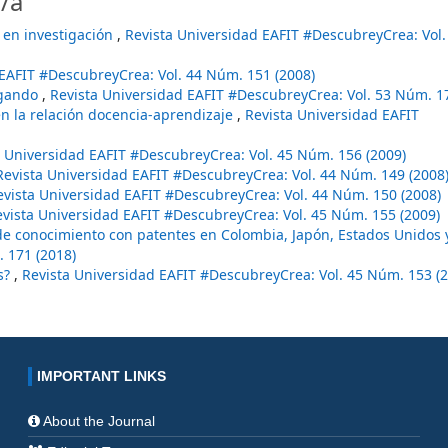
/a
r en investigación
,
Revista Universidad EAFIT #DescubreyCrea: Vol
 EAFIT #DescubreyCrea: Vol. 44 Núm. 151 (2008)
igando
,
Revista Universidad EAFIT #DescubreyCrea: Vol. 53 Núm. 1
en la relación docencia-aprendizaje
,
Revista Universidad EAFIT
a Universidad EAFIT #DescubreyCrea: Vol. 45 Núm. 156 (2009)
Revista Universidad EAFIT #DescubreyCrea: Vol. 44 Núm. 149 (2008
evista Universidad EAFIT #DescubreyCrea: Vol. 44 Núm. 150 (2008)
vista Universidad EAFIT #DescubreyCrea: Vol. 45 Núm. 155 (2009)
de conocimiento con patentes en Colombia, Japón, Estados Unidos
 171 (2018)
os?
,
Revista Universidad EAFIT #DescubreyCrea: Vol. 45 Núm. 153 (
IMPORTANT LINKS
About the Journal