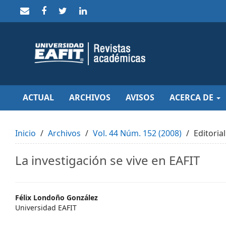
Quick
jump
to
page
content
Main
Navigation
Main
Content
Sidebar
ACTUAL
ARCHIVOS
AVISOS
ACERCA DE
Inicio
Archivos
Vol. 44 Núm. 152 (2008)
Editorial
La investigación se vive en EAFIT
Main
Félix Londoño González
Universidad EAFIT
Article