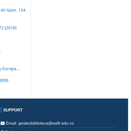
. 45 Núm. 154
72 (2018)
)
 y Europa
,
2009)
SUPPORT
Email: gestecbiblioteca@eafit.edu.co