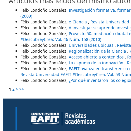
Artículos más leídos del mismo autor
Félix Londoño González,
Investigación formativa, forma
(2009)
Félix Londoño González,
e-Ciencia
,
Revista Universidad
Félix Londoño González,
A investigar se aprende invest
Félix Londoño González,
Proyecto 50: mediación digital 
#DescubreyCrea: Vol. 46 Núm. 158 (2010)
Félix Londoño González,
Universidades ubicuas
,
Revist
Félix Londoño González,
Regionalización de la Ciencia
,
Félix Londoño González,
Acceso abierto a contenidos
,
R
Félix Londoño González,
La espuma de la innovación
,
Re
Félix Londoño González,
EAFIT avanza en transferencia 
Revista Universidad EAFIT #DescubreyCrea: Vol. 53 Núm.
Félix Londoño González,
¿Por qué inventaron los colegi
1
2
>
>>