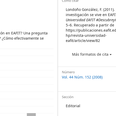
Article
Cómo citar
Details
Londoño González, F. (2011).
investigación se vive en EAFI
Universidad EAFIT #Descubrey
5–6. Recuperado a partir de
https://publicaciones.eafit.e
ción en EAFIT? Una pregunta
hp/revista-universidad-
? ¿Cómo efectivamente se
eafit/article/view/82
Más formatos de cita
Número
Vol. 44 Núm. 152 (2008)
Sección
Editorial