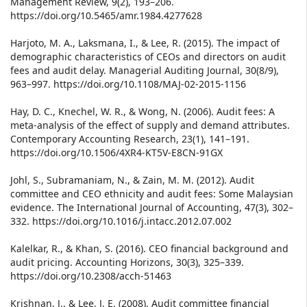
Management Review, 9(2), 193–206.
https://doi.org/10.5465/amr.1984.4277628
Harjoto, M. A., Laksmana, I., & Lee, R. (2015). The impact of
demographic characteristics of CEOs and directors on audit
fees and audit delay. Managerial Auditing Journal, 30(8/9),
963–997. https://doi.org/10.1108/MAJ-02-2015-1156
Hay, D. C., Knechel, W. R., & Wong, N. (2006). Audit fees: A
meta-analysis of the effect of supply and demand attributes.
Contemporary Accounting Research, 23(1), 141–191.
https://doi.org/10.1506/4XR4-KT5V-E8CN-91GX
Johl, S., Subramaniam, N., & Zain, M. M. (2012). Audit
committee and CEO ethnicity and audit fees: Some Malaysian
evidence. The International Journal of Accounting, 47(3), 302–
332. https://doi.org/10.1016/j.intacc.2012.07.002
Kalelkar, R., & Khan, S. (2016). CEO financial background and
audit pricing. Accounting Horizons, 30(3), 325–339.
https://doi.org/10.2308/acch-51463
Krishnan, J., & Lee, J. E. (2008). Audit committee financial