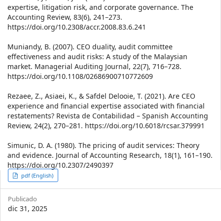
expertise, litigation risk, and corporate governance. The
Accounting Review, 83(6), 241–273.
https://doi.org/10.2308/accr.2008.83.6.241
Muniandy, B. (2007). CEO duality, audit committee
effectiveness and audit risks: A study of the Malaysian
market. Managerial Auditing Journal, 22(7), 716–728.
https://doi.org/10.1108/02686900710772609
Rezaee, Z., Asiaei, K., & Safdel Delooie, T. (2021). Are CEO
experience and financial expertise associated with financial
restatements? Revista de Contabilidad – Spanish Accounting
Review, 24(2), 270–281. https://doi.org/10.6018/rcsar.379991
Simunic, D. A. (1980). The pricing of audit services: Theory
and evidence. Journal of Accounting Research, 18(1), 161–190.
https://doi.org/10.2307/2490397
Article
pdf (English)
Sidebar
Publicado
dic 31, 2025