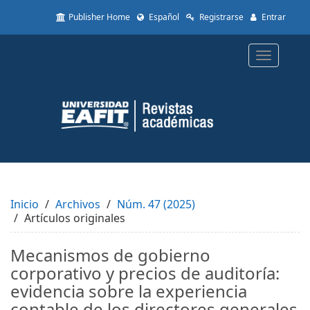
Quick
Publisher Home
Español
Registrarse
Entrar
jump
to
page
Toggle
content
navigatio
Main
Navigation
Main
Content
Sidebar
Inicio
Archivos
Núm. 47 (2025)
Artículos originales
Mecanismos de gobierno
corporativo y precios de auditoría:
evidencia sobre la experiencia
contable de los directores generales