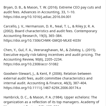
Bryan, D. B., & Mason, T. W. (2016). Extreme CEO pay cuts and
audit fees. Advances in Accounting, 33, 1–10.
https://doi.org/10.1016/j.adiac.2016.04.001
Carcello, J. V., Hermanson, D. R., Neal, T. L., & Riley Jr, R. A.
(2002). Board characteristics and audit fees. Contemporary
Accounting Research, 19(3), 365–384.
https://doi.org/10.1506/CHWK-GMQ0-MLKE-K03V
Chen, Y., Gul, F. A., Veeraraghavan, M., & Zolotoy, L. (2015).
Executive equity risk-taking incentives and audit pricing. The
Accounting Review, 90(6), 2205–2234.
https://doi.org/10.2308/accr-51082
Goodwin‐Stewart, J., & Kent, P. (2006). Relation between
external audit fees, audit committee characteristics and
internal audit. Accounting & Finance, 46(3), 387–404.
https://doi.org/10.1111/j.1467-629X.2006.00174.x
Hambrick, D. C., & Mason, P. A. (1984). Upper echelons: The
organization as a reflection of its top managers. Academy of