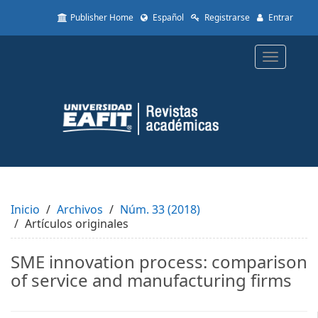
Quick
Publisher Home
Español
Registrarse
Entrar
jump
to
page
Toggle
content
navigatio
Main
Navigation
Main
Content
Sidebar
Inicio
Archivos
Núm. 33 (2018)
Artículos originales
SME innovation process: comparison
of service and manufacturing firms