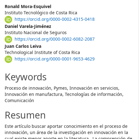
Main
Ronald Mora-Esquivel
Instituto Tecnológico de Costa Rica
Article
https://orcid.org/0000-0002-4315-0418
Content
Daniel Varela-Jiménez
Instituto Nacional de Seguros
https://orcid.org/0000-0002-6082-2087
Juan Carlos Leiva
Technological Institute of Costa Rica
https://orcid.org/0000-0001-9653-4629
Keywords
Proceso de innovación, Pymes, Innovación en servicios,
Innovación en manufactura, Tecnologías de información,
Comunicación
Resumen
Este artículo buscar aportar conocimiento en el proceso de
innovación, un área de la investigación en innovación en la
cual existe menor aporte en la literatura. La comprensión de