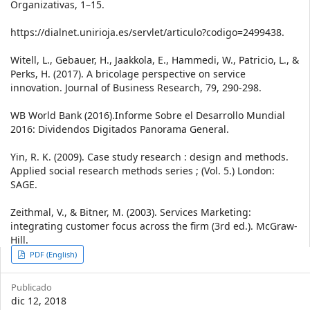
Organizativas, 1–15.
https://dialnet.unirioja.es/servlet/articulo?codigo=2499438.
Witell, L., Gebauer, H., Jaakkola, E., Hammedi, W., Patricio, L., &
Perks, H. (2017). A bricolage perspective on service
innovation. Journal of Business Research, 79, 290-298.
WB World Bank (2016).Informe Sobre el Desarrollo Mundial
2016: Dividendos Digitados Panorama General.
Yin, R. K. (2009). Case study research : design and methods.
Applied social research methods series ; (Vol. 5.) London:
SAGE.
Zeithmal, V., & Bitner, M. (2003). Services Marketing:
integrating customer focus across the firm (3rd ed.). McGraw-
Hill.
Article
PDF (English)
Sidebar
Publicado
dic 12, 2018