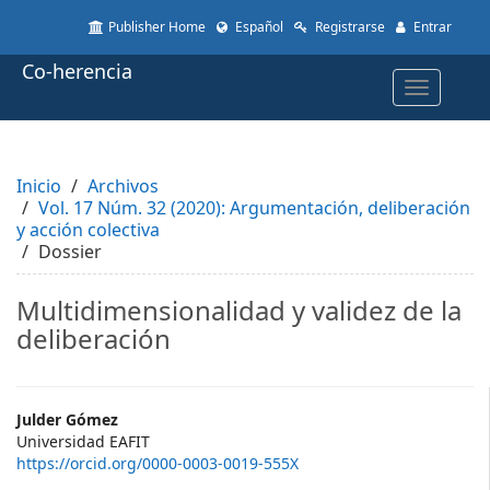
Quick
Publisher Home
Español
Registrarse
Entrar
jump
to
Co-herencia
page
Toggle
content
navigatio
Main
Navigation
Main
Inicio
Content
Archivos
Vol. 17 Núm. 32 (2020): Argumentación, deliberación
Sidebar
y acción colectiva
Dossier
Multidimensionalidad y validez de la
deliberación
Main
Julder Gómez
Universidad EAFIT
Article
https://orcid.org/0000-0003-0019-555X