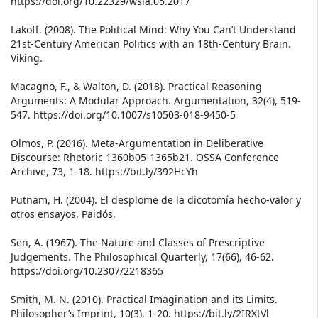
https://doi.org/10.22329/wsia.05.2017
Lakoff. (2008). The Political Mind: Why You Can’t Understand
21st-Century American Politics with an 18th-Century Brain.
Viking.
Macagno, F., & Walton, D. (2018). Practical Reasoning
Arguments: A Modular Approach. Argumentation, 32(4), 519-
547. https://doi.org/10.1007/s10503-018-9450-5
Olmos, P. (2016). Meta-Argumentation in Deliberative
Discourse: Rhetoric 1360b05-1365b21. OSSA Conference
Archive, 73, 1-18. https://bit.ly/392HcYh
Putnam, H. (2004). El desplome de la dicotomía hecho-valor y
otros ensayos. Paidós.
Sen, A. (1967). The Nature and Classes of Prescriptive
Judgements. The Philosophical Quarterly, 17(66), 46-62.
https://doi.org/10.2307/2218365
Smith, M. N. (2010). Practical Imagination and its Limits.
Philosopher’s Imprint, 10(3), 1-20. https://bit.ly/2IRXtVl