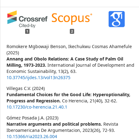
1
2
Romokere Mgbowaji Benson, Ikechukwu Cosmas Ahamefule
(2025)
Annang and Obolo Relations: A Case Study of Palm Oil
Milling, 1973-2023.
International Journal of Development and
Economic Sustainability,
13
(2),
63.
10.37745/ijdes.13/vol13n26375
Villegas C.V. (2024)
Fundamental Choices for the Good Life: Hyperoptionality,
Progress and Regression.
Co Herencia,
21
(40),
32-62.
10.17230/co-herencia.21.40.1
Gómez Posada J.A. (2023)
Narrative arguments and political problems.
Revista
Iberoamericana De Argumentacion,
2023
(26),
72-93.
10.15366/ria2023.26.004