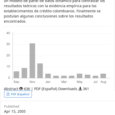
un modelo de panel de datos dinámico para contrastar los
resultados teóricos con la evidencia empírica para los
establecimientos de crédito colombianos. Finalmente se
postulan algunas conclusiones sobre los resultados
encontrados.
Downloads
Abstract
636 | PDF (Español) Downloads
361
Article
PDF (Español)
Sidebar
Published
Apr 15, 2005