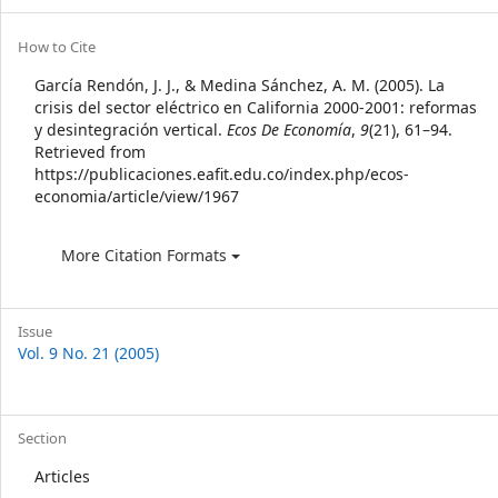
Article
How to Cite
Details
García Rendón, J. J., & Medina Sánchez, A. M. (2005). La
crisis del sector eléctrico en California 2000-2001: reformas
y desintegración vertical.
Ecos De Economía
,
9
(21), 61–94.
Retrieved from
https://publicaciones.eafit.edu.co/index.php/ecos-
economia/article/view/1967
More Citation Formats
Issue
Vol. 9 No. 21 (2005)
Section
Articles