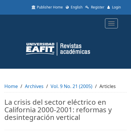
Quick
Publisher Home
English
Register
Login
jump
to
page
Toggle
content
navigatio
Main
Navigation
Main
Content
Sidebar
Home
Archives
Vol. 9 No. 21 (2005)
Articles
La crisis del sector eléctrico en
California 2000-2001: reformas y
desintegración vertical