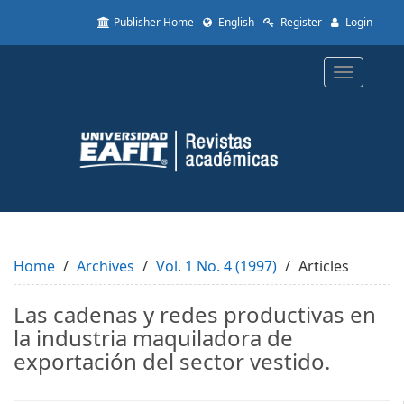
Quick
Publisher Home
English
Register
Login
jump
to
page
Toggle
content
navigatio
Main
Navigation
Main
Content
Sidebar
Home
Archives
Vol. 1 No. 4 (1997)
Articles
Las cadenas y redes productivas en
la industria maquiladora de
exportación del sector vestido.