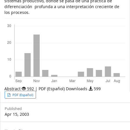
sistemas productivo, donde se pasa de una práctica de
diferenciación profunda a una interpretación creciente de
los procesos.
Downloads
Abstract
592 | PDF (Español) Downloads
599
Article
PDF (Español)
Sidebar
Published
Apr 15, 2003