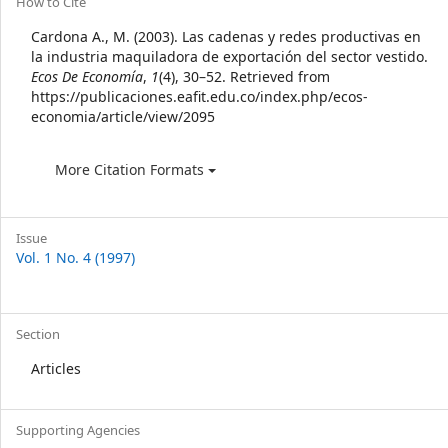
Article
How to Cite
Details
Cardona A., M. (2003). Las cadenas y redes productivas en
la industria maquiladora de exportación del sector vestido.
Ecos De Economía
,
1
(4), 30–52. Retrieved from
https://publicaciones.eafit.edu.co/index.php/ecos-
economia/article/view/2095
More Citation Formats
Issue
Vol. 1 No. 4 (1997)
Section
Articles
Supporting Agencies