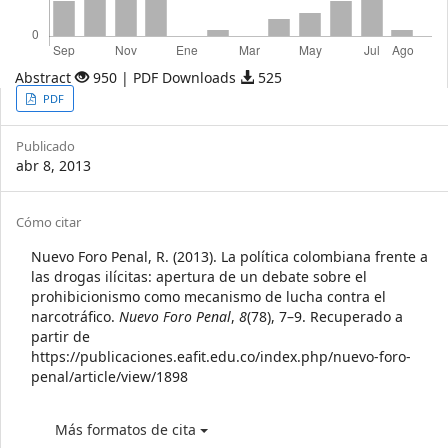
Abstract
950 | PDF Downloads
525
Article
PDF
Sidebar
Publicado
abr 8, 2013
Article
Cómo citar
Details
Nuevo Foro Penal, R. (2013). La política colombiana frente a
las drogas ilícitas: apertura de un debate sobre el
prohibicionismo como mecanismo de lucha contra el
narcotráfico.
Nuevo Foro Penal
,
8
(78), 7–9. Recuperado a
partir de
https://publicaciones.eafit.edu.co/index.php/nuevo-foro-
penal/article/view/1898
Más formatos de cita