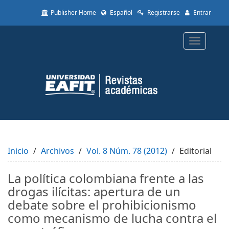
Quick
Publisher Home
Español
Registrarse
Entrar
jump
to
page
Toggle
content
navigatio
Main
Navigation
Main
Content
Sidebar
Inicio
Archivos
Vol. 8 Núm. 78 (2012)
Editorial
La política colombiana frente a las
drogas ilícitas: apertura de un
debate sobre el prohibicionismo
como mecanismo de lucha contra el