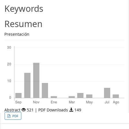
Article
Keywords
Content
Resumen
Presentación
Descargas
Abstract
521 | PDF Downloads
149
Article
PDF
Sidebar