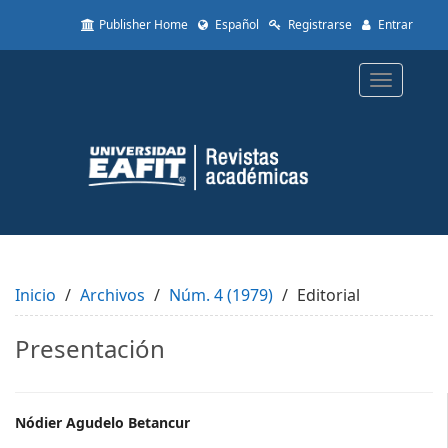
Quick
Publisher Home
Español
Registrarse
Entrar
jump
to
page
Toggle
content
navigatio
Main
Navigation
Main
Content
Sidebar
Inicio
Archivos
Núm. 4 (1979)
Editorial
Presentación
Main
Nódier Agudelo Betancur