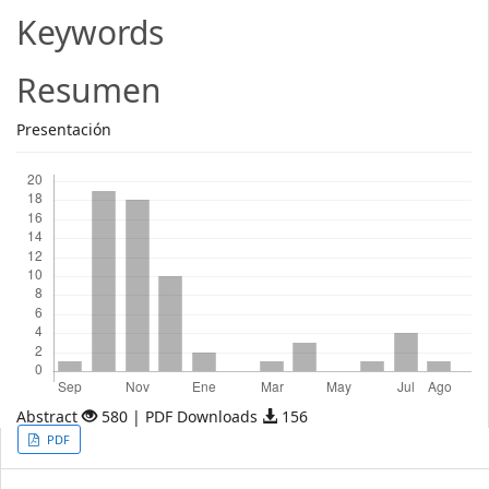
Article
Keywords
Content
Resumen
Presentación
Descargas
Abstract
580 | PDF Downloads
156
Article
PDF
Sidebar