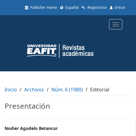
Quick
Publisher Home
Español
Registrarse
Entrar
jump
to
page
Toggle
content
navigatio
Main
Navigation
Main
Content
Sidebar
Inicio
Archivos
Núm. 6 (1980)
Editorial
Presentación
Main
Nodier Agudelo Betancur