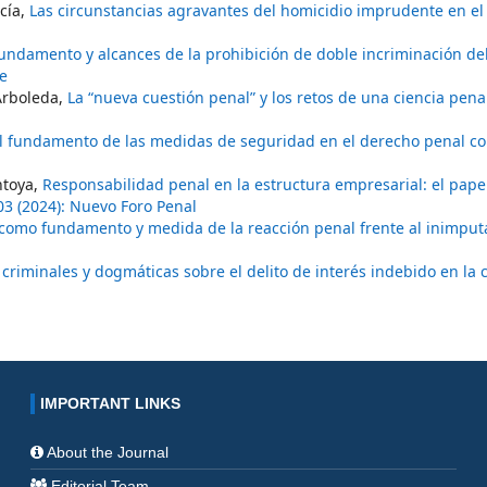
cía,
Las circunstancias agravantes del homicidio imprudente en el
undamento y alcances de la prohibición de doble incriminación del
re
Arboleda,
La “nueva cuestión penal” y los retos de una ciencia pena
el fundamento de las medidas de seguridad en el derecho penal 
ntoya,
Responsabilidad penal en la estructura empresarial: el papel
03 (2024): Nuevo Foro Penal
ad como fundamento y medida de la reacción penal frente al inimpu
 criminales y dogmáticas sobre el delito de interés indebido en la 
IMPORTANT LINKS
About the Journal
Editorial Team