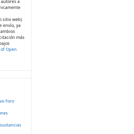
 autores a
ónicamente
s
o sitio web)
e envío, ya
rcambios
citación más
bajos
t of Open
vo Foro
ones
 sustancias