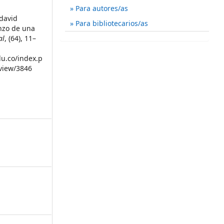
Para autores/as
adavid
Para bibliotecarios/as
enzo de una
al
, (64), 11–
du.co/index.p
/view/3846