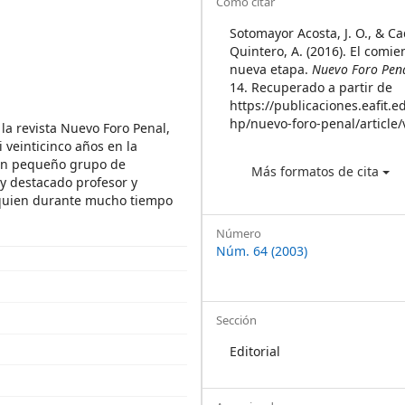
Article
Cómo citar
Details
Sotomayor Acosta, J. O., & C
Quintero, A. (2016). El comi
nueva etapa.
Nuevo Foro Pen
14. Recuperado a partir de
https://publicaciones.eafit.e
hp/nuevo-foro-penal/article
la revista Nuevo Foro Penal,
 veinticinco años en la
 un pequeño grupo de
Más formatos de cita
y destacado profesor y
 quien durante mucho tiempo
Número
Núm. 64 (2003)
Sección
Editorial