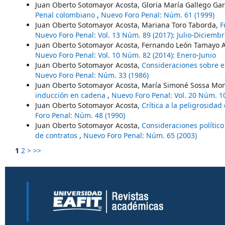
Juan Oberto Sotomayor Acosta, Gloria María Gallego Gar
Penal colombiano
,
Nuevo Foro Penal: Núm. 61 (1999)
Juan Oberto Sotomayor Acosta, Mariana Toro Taborda,
F
Nuevo Foro Penal: Vol. 13 Núm. 89 (2017): Julio-Diciemb
Juan Oberto Sotomayor Acosta, Fernando León Tamayo 
Nuevo Foro Penal: Vol. 10 Núm. 82 (2014): Enero-Junio
Juan Oberto Sotomayor Acosta,
Consideraciones sobre 
Nuevo Foro Penal: Núm. 33 (1986)
Juan Oberto Sotomayor Acosta, María Simoné Sossa Mo
inducción en cadena
,
Nuevo Foro Penal: Vol. 20 Núm. 1
Juan Oberto Sotomayor Acosta,
Crítica a la peligrosid
Foro Penal: Núm. 48 (1990)
Juan Oberto Sotomayor Acosta,
Consideraciones político
de contratos
,
Nuevo Foro Penal: Núm. 65 (2003)
1
2
>
>>