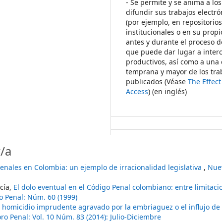
- Se permite y se anima a los
difundir sus trabajos electr
(por ejemplo, en repositorio
institucionales o en su propi
antes y durante el proceso d
que puede dar lugar a inte
productivos, así como a una 
temprana y mayor de los tra
publicados (Véase
The Effec
Access
) (en inglés)
/a
enales en Colombia: un ejemplo de irracionalidad legislativa
,
Nue
cía,
El dolo eventual en el Código Penal colombiano: entre limitaci
o Penal: Núm. 60 (1999)
l homicidio imprudente agravado por la embriaguez o el influjo de
ro Penal: Vol. 10 Núm. 83 (2014): Julio-Diciembre