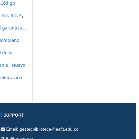
 Código
 Art. 8 C.P
,
l garantista
,
colombiano
,
 de la
table
,
Nuevo
celebración
SUPPORT
Email: gestecbiblioteca@eafit.edu.co
Eafit research