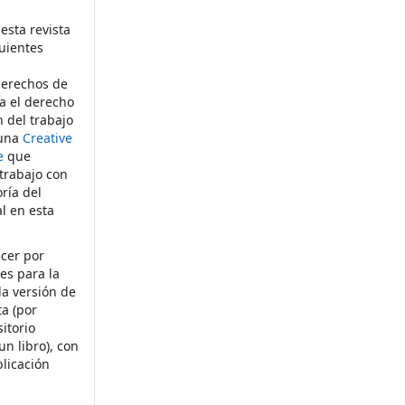
esta revista
uientes
derechos de
ta el derecho
n del trabajo
 una
Creative
e
que
 trabajo con
ría del
al en esta
ecer por
es para la
la versión de
ta (por
itorio
un libro), con
licación