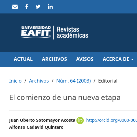
Quick
jump
to
page
content
Main
Navigation
Main
Content
Sidebar
ACTUAL
ARCHIVOS
AVISOS
ACERCA DE
Inicio
Archivos
Núm. 64 (2003)
Editorial
El comienzo de una nueva etapa
Main
Juan Oberto Sotomayor Acosta
http://orcid.org/0000-0
Alfonso Cadavid Quintero
Article