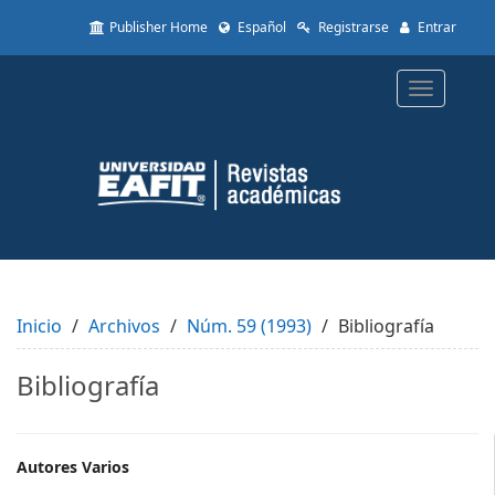
Quick
Publisher Home
Español
Registrarse
Entrar
jump
to
page
Toggle
content
navigatio
Main
Navigation
Main
Content
Sidebar
Inicio
Archivos
Núm. 59 (1993)
Bibliografía
Bibliografía
Main
Autores Varios