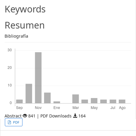
Article
Keywords
Content
Resumen
Bibliografía
Descargas
Abstract
841 | PDF Downloads
164
Article
PDF
Sidebar