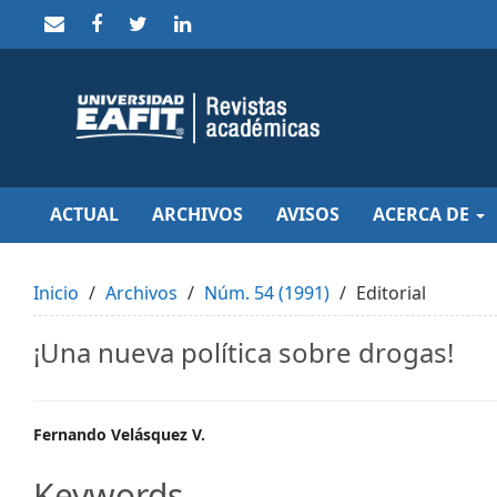
Quick
jump
to
page
content
Main
Navigation
Main
Content
Sidebar
ACTUAL
ARCHIVOS
AVISOS
ACERCA DE
Inicio
Archivos
Núm. 54 (1991)
Editorial
¡Una nueva política sobre drogas!
Main
Fernando Velásquez V.
Article
Keywords