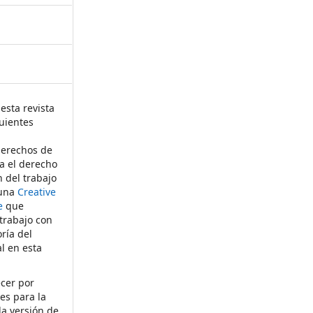
esta revista
uientes
derechos de
ta el derecho
n del trabajo
 una
Creative
e
que
 trabajo con
ría del
al en esta
ecer por
es para la
la versión de