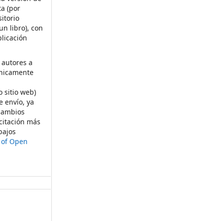
ta (por
itorio
un libro), con
licación
 autores a
ónicamente
s
o sitio web)
e envío, ya
rcambios
citación más
bajos
t of Open