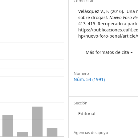
Article
Cómo citar
Details
Velásquez V., F. (2016). ¡Una 
sobre drogas!.
Nuevo Foro Pe
413–415. Recuperado a parti
https://publicaciones.eafit.e
hp/nuevo-foro-penal/article
Más formatos de cita
Número
Núm. 54 (1991)
Sección
Editorial
Agencias de apoyo