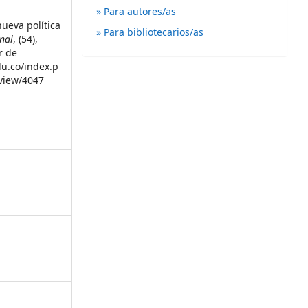
Para autores/as
nueva política
Para bibliotecarios/as
nal
, (54),
r de
du.co/index.p
/view/4047