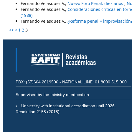
Fernando Velásquez V.,
Nuevo Foro Penal: diez años
,
Nu
Fernando Velásquez V.,
Consideraciones críticas en torn
(1988)
Fernando Velásquez V.,
¿Reforma penal = improvisación
<<
<
1
2
3
PBX: (57)604 2619500 - NATIONAL LINE: 01 8000 515 900
Supervised by the ministry of education
University with institutional accreditation until 2026.
Resolution 2158 (2018)