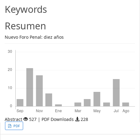
Article
Keywords
Content
Resumen
Nuevo Foro Penal: diez años
Descargas
Abstract
527 | PDF Downloads
228
Article
PDF
Sidebar