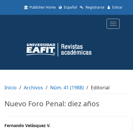
Quick
Publisher Home
Español
Registrarse
Entrar
jump
to
page
Toggle
content
navigatio
Main
Navigation
Main
Content
Sidebar
Inicio
Archivos
Núm. 41 (1988)
Editorial
Nuevo Foro Penal: diez años
Main
Fernando Velásquez V.