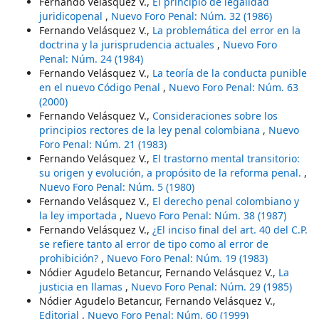
Fernando Velásquez V.,
El principio de legalidad
juridicopenal
,
Nuevo Foro Penal: Núm. 32 (1986)
Fernando Velásquez V.,
La problemática del error en la
doctrina y la jurisprudencia actuales
,
Nuevo Foro
Penal: Núm. 24 (1984)
Fernando Velásquez V.,
La teoría de la conducta punible
en el nuevo Código Penal
,
Nuevo Foro Penal: Núm. 63
(2000)
Fernando Velásquez V.,
Consideraciones sobre los
principios rectores de la ley penal colombiana
,
Nuevo
Foro Penal: Núm. 21 (1983)
Fernando Velásquez V.,
El trastorno mental transitorio:
su origen y evolución, a propósito de la reforma penal.
,
Nuevo Foro Penal: Núm. 5 (1980)
Fernando Velásquez V.,
El derecho penal colombiano y
la ley importada
,
Nuevo Foro Penal: Núm. 38 (1987)
Fernando Velásquez V.,
¿El inciso final del art. 40 del C.P.
se refiere tanto al error de tipo como al error de
prohibición?
,
Nuevo Foro Penal: Núm. 19 (1983)
Nódier Agudelo Betancur, Fernando Velásquez V.,
La
justicia en llamas
,
Nuevo Foro Penal: Núm. 29 (1985)
Nódier Agudelo Betancur, Fernando Velásquez V.,
Editorial
,
Nuevo Foro Penal: Núm. 60 (1999)