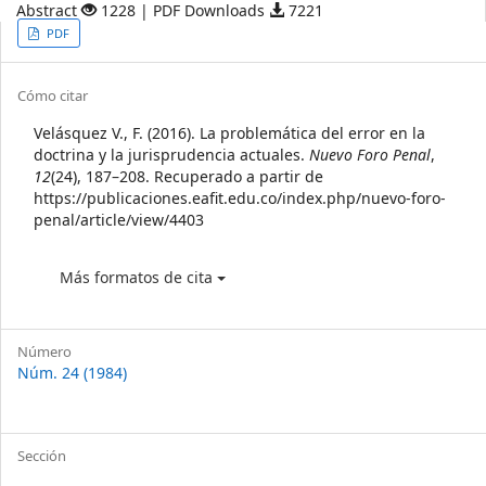
Abstract
1228 | PDF Downloads
7221
Article
PDF
Sidebar
Article
Cómo citar
Details
Velásquez V., F. (2016). La problemática del error en la
doctrina y la jurisprudencia actuales.
Nuevo Foro Penal
,
12
(24), 187–208. Recuperado a partir de
https://publicaciones.eafit.edu.co/index.php/nuevo-foro-
penal/article/view/4403
Más formatos de cita
Número
Núm. 24 (1984)
Sección