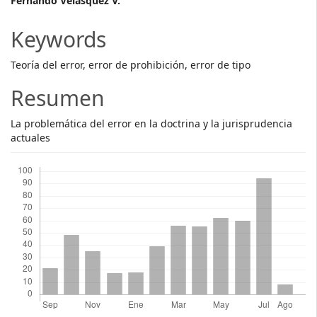
Main
Fernando Velásquez V.
Article
Keywords
Content
Teoría del error, error de prohibición, error de tipo
Resumen
La problemática del error en la doctrina y la jurisprudencia
actuales
Descargas