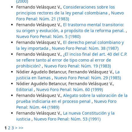
(2000)
Fernando Velásquez V.,
Consideraciones sobre los
principios rectores de la ley penal colombiana
,
Nuevo
Foro Penal: Núm. 21 (1983)
Fernando Velásquez V.,
El trastorno mental transitorio:
su origen y evolución, a propósito de la reforma penal.
,
Nuevo Foro Penal: Núm. 5 (1980)
Fernando Velásquez V.,
El derecho penal colombiano y
la ley importada
,
Nuevo Foro Penal: Núm. 38 (1987)
Fernando Velásquez V.,
¿El inciso final del art. 40 del C.P.
se refiere tanto al error de tipo como al error de
prohibición?
,
Nuevo Foro Penal: Núm. 19 (1983)
Nódier Agudelo Betancur, Fernando Velásquez V.,
La
justicia en llamas
,
Nuevo Foro Penal: Núm. 29 (1985)
Nódier Agudelo Betancur, Fernando Velásquez V.,
Editorial
,
Nuevo Foro Penal: Núm. 60 (1999)
Fernando Velásquez V.,
Alegato sobre la valoración de la
prueba indiciaria en el proceso penal
,
Nuevo Foro
Penal: Núm. 44 (1989)
Fernando Velásquez V.,
La nueva Constitución y la
iusticia
,
Nuevo Foro Penal: Núm. 53 (1991)
1
2
3
>
>>