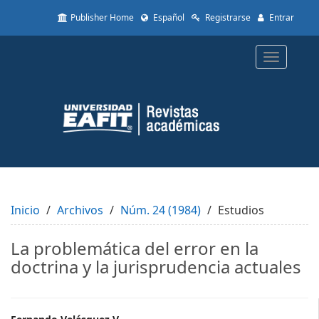
Quick
Publisher Home
Español
Registrarse
Entrar
jump
to
page
Toggle
content
navigatio
Main
Navigation
Main
Content
Sidebar
Inicio
Archivos
Núm. 24 (1984)
Estudios
La problemática del error en la
doctrina y la jurisprudencia actuales