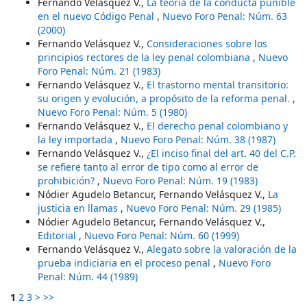
Fernando Velásquez V.,
La teoría de la conducta punible
en el nuevo Código Penal
,
Nuevo Foro Penal: Núm. 63
(2000)
Fernando Velásquez V.,
Consideraciones sobre los
principios rectores de la ley penal colombiana
,
Nuevo
Foro Penal: Núm. 21 (1983)
Fernando Velásquez V.,
El trastorno mental transitorio:
su origen y evolución, a propósito de la reforma penal.
,
Nuevo Foro Penal: Núm. 5 (1980)
Fernando Velásquez V.,
El derecho penal colombiano y
la ley importada
,
Nuevo Foro Penal: Núm. 38 (1987)
Fernando Velásquez V.,
¿El inciso final del art. 40 del C.P.
se refiere tanto al error de tipo como al error de
prohibición?
,
Nuevo Foro Penal: Núm. 19 (1983)
Nódier Agudelo Betancur, Fernando Velásquez V.,
La
justicia en llamas
,
Nuevo Foro Penal: Núm. 29 (1985)
Nódier Agudelo Betancur, Fernando Velásquez V.,
Editorial
,
Nuevo Foro Penal: Núm. 60 (1999)
Fernando Velásquez V.,
Alegato sobre la valoración de la
prueba indiciaria en el proceso penal
,
Nuevo Foro
Penal: Núm. 44 (1989)
1
2
3
>
>>