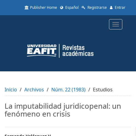
Quick
Publisher Home
Español
Registrarse
Entrar
jump
to
page
Toggle
content
navigatio
Main
Navigation
Main
Content
Sidebar
Inicio
Archivos
Núm. 22 (1983)
Estudios
La imputabilidad juridicopenal: un
fenómeno en crisis