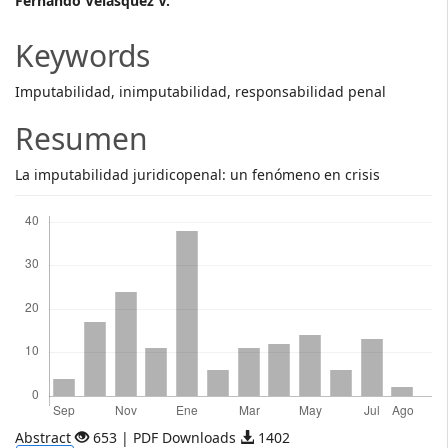
Main
Fernando Velásquez V.
Article
Keywords
Content
Imputabilidad, inimputabilidad, responsabilidad penal
Resumen
La imputabilidad juridicopenal: un fenómeno en crisis
Descargas
Abstract
653 | PDF Downloads
1402