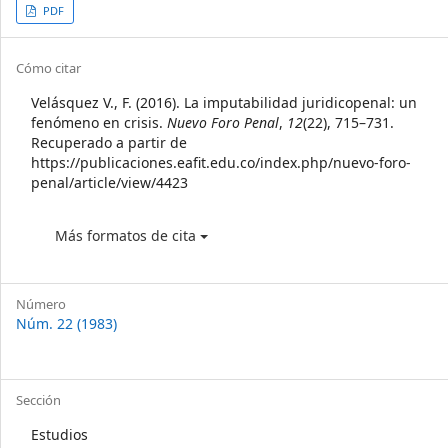
Article
PDF
Sidebar
Article
Cómo citar
Details
Velásquez V., F. (2016). La imputabilidad juridicopenal: un
fenómeno en crisis.
Nuevo Foro Penal
,
12
(22), 715–731.
Recuperado a partir de
https://publicaciones.eafit.edu.co/index.php/nuevo-foro-
penal/article/view/4423
Más formatos de cita
Número
Núm. 22 (1983)
Sección
Estudios