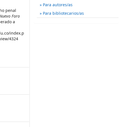
Para autores/as
cho penal
Para bibliotecarios/as
Nuevo Foro
perado a
du.co/index.p
/view/4324