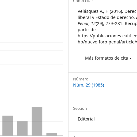
Article
Cómo citar
Details
Velásquez V., F. (2016). Dere
liberal y Estado de derecho.
Penal
,
12
(29), 279–281. Recu
partir de
https://publicaciones.eafit.e
hp/nuevo-foro-penal/article
Más formatos de cita
Número
Núm. 29 (1985)
Sección
Editorial