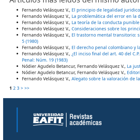
Fernando Velásquez V.,
El principio de legalidad juridi
Fernando Velásquez V.,
La problemática del error en la 
Fernando Velásquez V.,
La teoría de la conducta punibl
Fernando Velásquez V.,
Consideraciones sobre los princ
Fernando Velásquez V.,
El trastorno mental transitorio: 
5 (1980)
Fernando Velásquez V.,
El derecho penal colombiano y l
Fernando Velásquez V.,
¿El inciso final del art. 40 del C
Penal: Núm. 19 (1983)
Nódier Agudelo Betancur, Fernando Velásquez V.,
La jus
Nódier Agudelo Betancur, Fernando Velásquez V.,
Editor
Fernando Velásquez V.,
Alegato sobre la valoración de l
1
2
3
>
>>