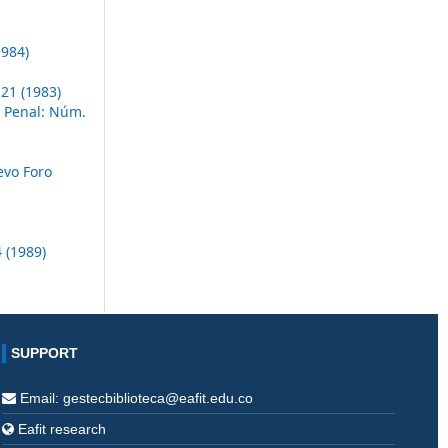
1984)
21 (1983)
 Penal: Núm.
vo Foro
 (1989)
SUPPORT
Email: gestecbiblioteca@eafit.edu.co
Eafit research