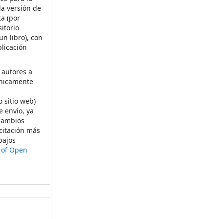
la versión de
ta (por
itorio
un libro), con
licación
 autores a
ónicamente
s
o sitio web)
e envío, ya
rcambios
citación más
bajos
t of Open