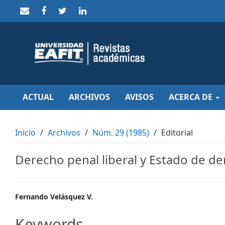
Quick
jump
to
page
content
Main
Navigation
Main
Content
Sidebar
ACTUAL
ARCHIVOS
AVISOS
ACERCA DE
Inicio
Archivos
Núm. 29 (1985)
Editorial
Derecho penal liberal y Estado de d
Main
Fernando Velásquez V.
Article
Keywords