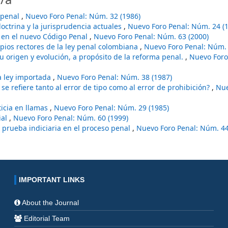
copenal
,
Nuevo Foro Penal: Núm. 32 (1986)
doctrina y la jurisprudencia actuales
,
Nuevo Foro Penal: Núm. 24 (
e en el nuevo Código Penal
,
Nuevo Foro Penal: Núm. 63 (2000)
ipios rectores de la ley penal colombiana
,
Nuevo Foro Penal: Núm. 
su origen y evolución, a propósito de la reforma penal.
,
Nuevo Foro
a ley importada
,
Nuevo Foro Penal: Núm. 38 (1987)
.P. se refiere tanto al error de tipo como al error de prohibición?
,
Nue
ticia en llamas
,
Nuevo Foro Penal: Núm. 29 (1985)
ial
,
Nuevo Foro Penal: Núm. 60 (1999)
a prueba indiciaria en el proceso penal
,
Nuevo Foro Penal: Núm. 44
IMPORTANT LINKS
About the Journal
Editorial Team