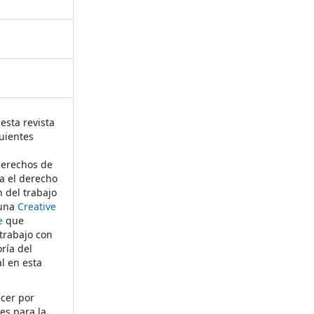
esta revista
uientes
derechos de
ta el derecho
n del trabajo
 una
Creative
e
que
 trabajo con
ría del
al en esta
ecer por
es para la