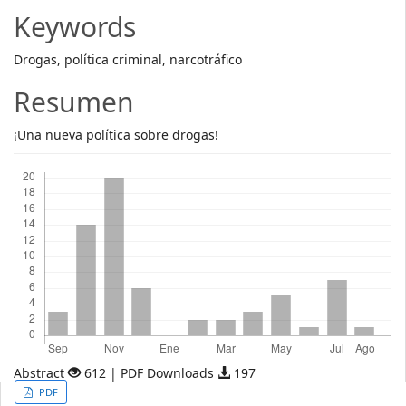
Article
Keywords
Content
Drogas, política criminal, narcotráfico
Resumen
¡Una nueva política sobre drogas!
Descargas
Abstract
612 | PDF Downloads
197
Article
PDF