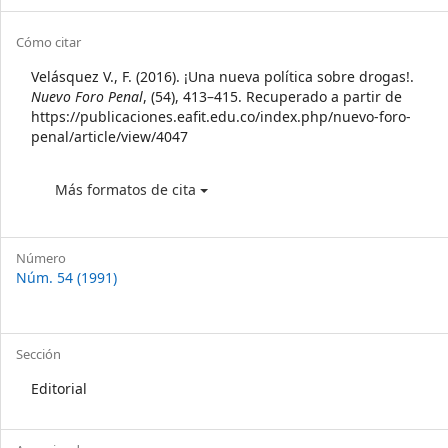
Sidebar
Article
Cómo citar
Details
Velásquez V., F. (2016). ¡Una nueva política sobre drogas!.
Nuevo Foro Penal
, (54), 413–415. Recuperado a partir de
https://publicaciones.eafit.edu.co/index.php/nuevo-foro-
penal/article/view/4047
Más formatos de cita
Número
Núm. 54 (1991)
Sección
Editorial