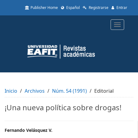
Quick
Publisher Home
Español
Registrarse
Entrar
jump
to
page
Toggle
content
navigatio
Main
Navigation
Main
Content
Sidebar
Inicio
Archivos
Núm. 54 (1991)
Editorial
¡Una nueva política sobre drogas!
Main
Fernando Velásquez V.