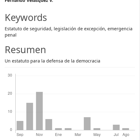
Main
Fernando Velásquez V.
Article
Keywords
Content
Estatuto de seguridad, legislación de excepción, emergencia
penal
Resumen
Un estatuto para la defensa de la democracia
Descargas