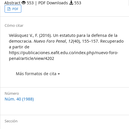
Abstract
553 | PDF Downloads
553
Article
PDF
Sidebar
Article
Cómo citar
Details
Velásquez V., F. (2016). Un estatuto para la defensa de la
democracia.
Nuevo Foro Penal
,
12
(40), 155–157. Recuperado
a partir de
https://publicaciones.eafit.edu.co/index.php/nuevo-foro-
penal/article/view/4202
Más formatos de cita
Número
Núm. 40 (1988)
Sección