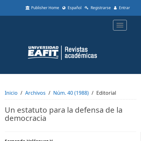
Quick
Publisher Home
Español
Registrarse
Entrar
jump
to
page
Toggle
content
navigatio
Main
Navigation
Main
Content
Sidebar
Inicio
Archivos
Núm. 40 (1988)
Editorial
Un estatuto para la defensa de la
democracia