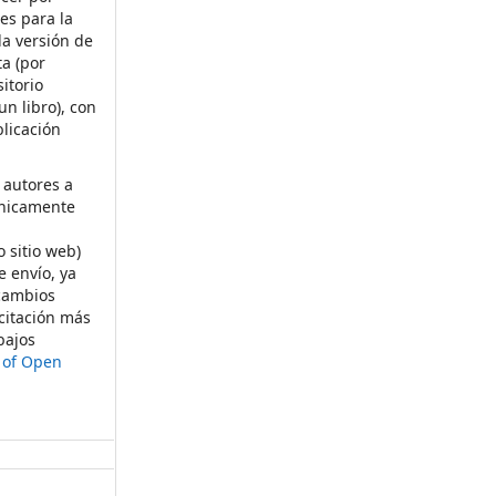
es para la
la versión de
ta (por
itorio
un libro), con
licación
 autores a
ónicamente
s
o sitio web)
e envío, ya
rcambios
citación más
bajos
t of Open