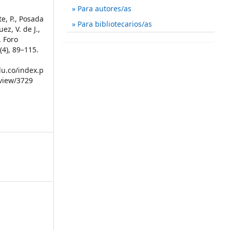
Para autores/as
te, P., Posada
Para bibliotecarios/as
ez, V. de J.,
. Foro
1
(4), 89–115.
du.co/index.p
/view/3729