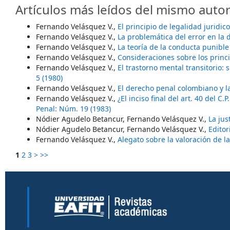
Artículos más leídos del mismo autor
Fernando Velásquez V.,
El principio de legalidad juridi
Fernando Velásquez V.,
La problemática del error en la 
Fernando Velásquez V.,
La teoría de la conducta punibl
Fernando Velásquez V.,
Consideraciones sobre los princ
Fernando Velásquez V.,
El trastorno mental transitorio: 
5 (1980)
Fernando Velásquez V.,
El derecho penal colombiano y l
Fernando Velásquez V.,
¿El inciso final del art. 40 del C
Penal: Núm. 19 (1983)
Nódier Agudelo Betancur, Fernando Velásquez V.,
La jus
Nódier Agudelo Betancur, Fernando Velásquez V.,
Editor
Fernando Velásquez V.,
Alegato sobre la valoración de l
1
2
3
>
>>