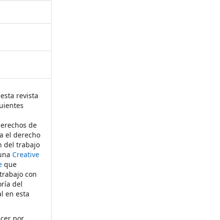
esta revista
uientes
derechos de
ta el derecho
n del trabajo
 una
Creative
e
que
 trabajo con
ría del
al en esta
ecer por