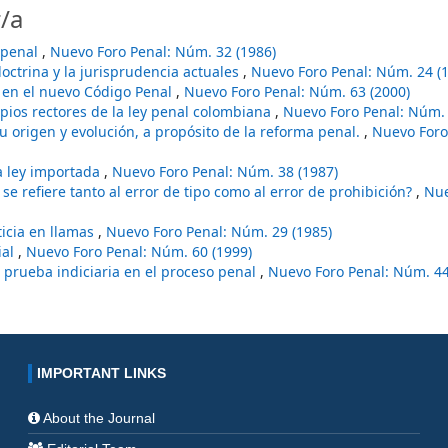
/a
copenal
,
Nuevo Foro Penal: Núm. 32 (1986)
doctrina y la jurisprudencia actuales
,
Nuevo Foro Penal: Núm. 24 (
e en el nuevo Código Penal
,
Nuevo Foro Penal: Núm. 63 (2000)
ipios rectores de la ley penal colombiana
,
Nuevo Foro Penal: Núm. 
su origen y evolución, a propósito de la reforma penal.
,
Nuevo Foro
a ley importada
,
Nuevo Foro Penal: Núm. 38 (1987)
.P. se refiere tanto al error de tipo como al error de prohibición?
,
Nue
ticia en llamas
,
Nuevo Foro Penal: Núm. 29 (1985)
ial
,
Nuevo Foro Penal: Núm. 60 (1999)
a prueba indiciaria en el proceso penal
,
Nuevo Foro Penal: Núm. 44
IMPORTANT LINKS
About the Journal