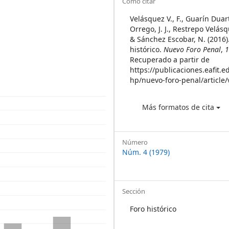
Article
Cómo citar
Details
Velásquez V., F., Guarín Duar
Orrego, J. J., Restrepo Velásqu
& Sánchez Escobar, N. (2016)
histórico.
Nuevo Foro Penal
,
Recuperado a partir de
https://publicaciones.eafit.e
hp/nuevo-foro-penal/article
Más formatos de cita
Número
Núm. 4 (1979)
Sección
Foro histórico