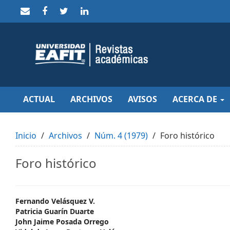
Quick
jump
to
page
content
Main
Navigation
Main
Content
Sidebar
ACTUAL
ARCHIVOS
AVISOS
ACERCA DE
Inicio
Archivos
Núm. 4 (1979)
Foro histórico
Foro histórico
Main
Fernando Velásquez V.
Patricia Guarín Duarte
Article
John Jaime Posada Orrego