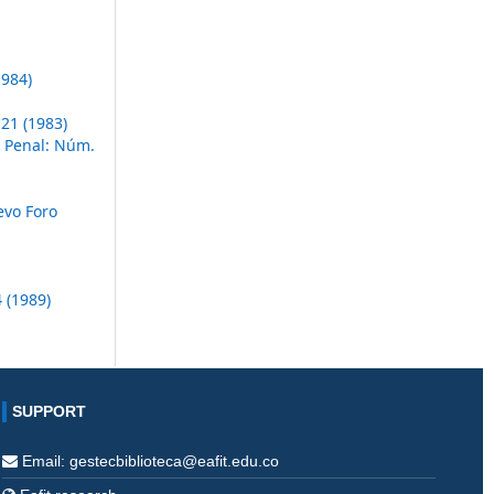
1984)
21 (1983)
 Penal: Núm.
vo Foro
 (1989)
SUPPORT
Email: gestecbiblioteca@eafit.edu.co