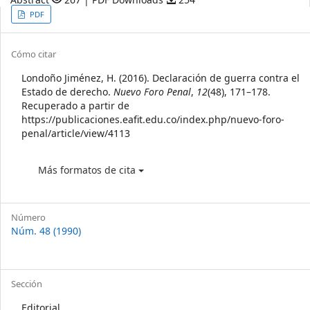
Article
PDF
Sidebar
Article
Cómo citar
Details
Londoño Jiménez, H. (2016). Declaración de guerra contra el
Estado de derecho.
Nuevo Foro Penal
,
12
(48), 171–178.
Recuperado a partir de
https://publicaciones.eafit.edu.co/index.php/nuevo-foro-
penal/article/view/4113
Más formatos de cita
Número
Núm. 48 (1990)
Sección
Editorial