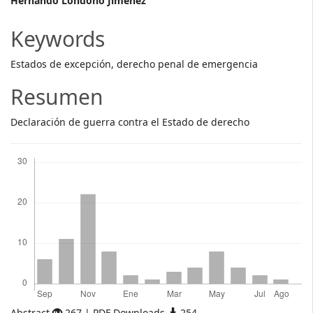
Main
Hernando Londoño Jiménez
Article
Keywords
Content
Estados de excepción, derecho penal de emergencia
Resumen
Declaración de guerra contra el Estado de derecho
Descargas
Abstract
267 | PDF Downloads
254