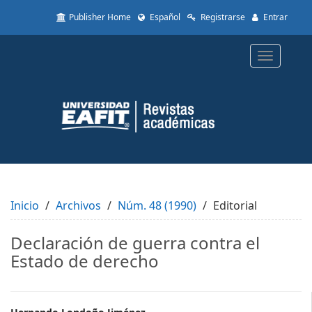
Quick
Publisher Home
Español
Registrarse
Entrar
jump
to
page
Toggle
content
navigatio
Main
Navigation
Main
Content
Sidebar
Inicio
Archivos
Núm. 48 (1990)
Editorial
Declaración de guerra contra el
Estado de derecho