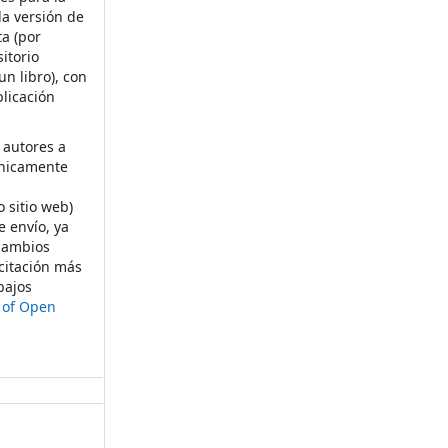
la versión de
ta (por
itorio
un libro), con
licación
 autores a
ónicamente
s
o sitio web)
e envío, ya
rcambios
citación más
bajos
t of Open