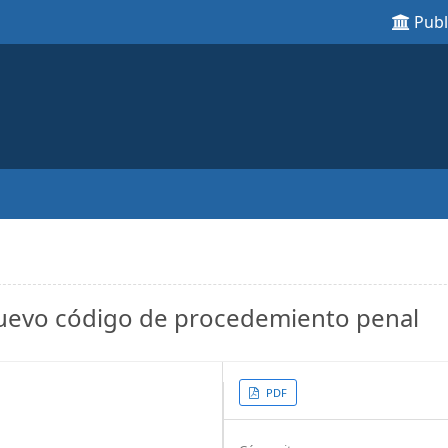
Pub
nuevo código de procedemiento penal
Article
PDF
Sidebar