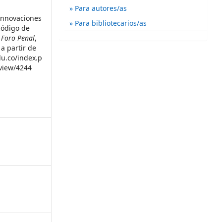
Para autores/as
 Innovaciones
Para bibliotecarios/as
código de
 Foro Penal
,
a partir de
du.co/index.p
/view/4244