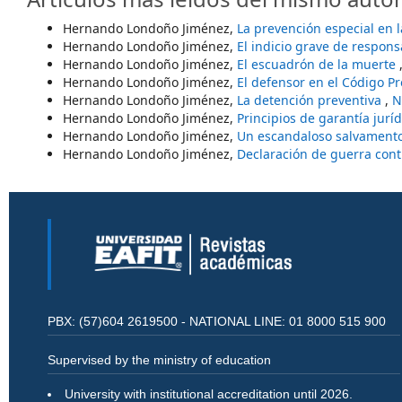
Hernando Londoño Jiménez,
La prevención especial en l
Hernando Londoño Jiménez,
El indicio grave de respon
Hernando Londoño Jiménez,
El escuadrón de la muerte
Hernando Londoño Jiménez,
El defensor en el Código P
Hernando Londoño Jiménez,
La detención preventiva
,
N
Hernando Londoño Jiménez,
Principios de garantía jurí
Hernando Londoño Jiménez,
Un escandaloso salvament
Hernando Londoño Jiménez,
Declaración de guerra cont
PBX: (57)604 2619500 - NATIONAL LINE: 01 8000 515 900
Supervised by the ministry of education
University with institutional accreditation until 2026.