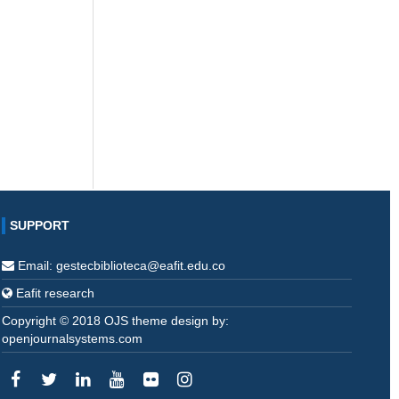
SUPPORT
Email: gestecbiblioteca@eafit.edu.co
Eafit research
Copyright © 2018 OJS theme design by:
openjournalsystems.com