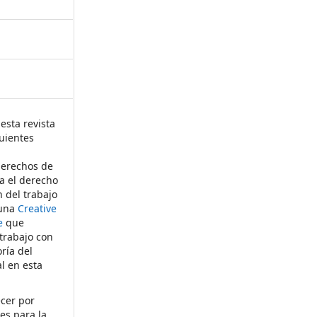
esta revista
uientes
derechos de
ta el derecho
n del trabajo
 una
Creative
e
que
 trabajo con
ría del
al en esta
ecer por
es para la