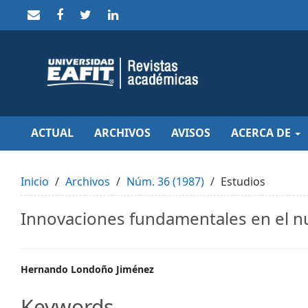
Quick
jump
to
page
content
Main
Navigation
Main
Content
Sidebar
ACTUAL
ARCHIVOS
AVISOS
ACERCA DE
Inicio
Archivos
Núm. 36 (1987)
Estudios
Innovaciones fundamentales en el 
Main
Hernando Londoño Jiménez
Article
Keywords