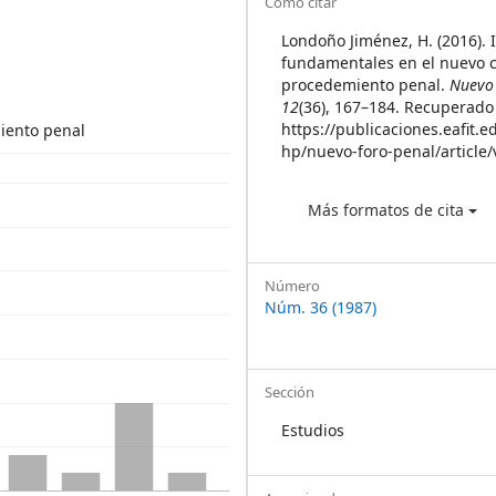
Article
Cómo citar
Details
Londoño Jiménez, H. (2016).
fundamentales en el nuevo 
procedemiento penal.
Nuevo
12
(36), 167–184. Recuperado 
https://publicaciones.eafit.e
iento penal
hp/nuevo-foro-penal/article
Más formatos de cita
Número
Núm. 36 (1987)
Sección
Estudios